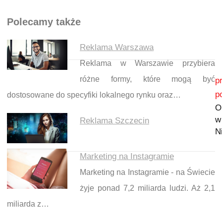
Polecamy także
Reklama Warszawa
Reklama w Warszawie przybiera
Nawigacja wpisu
różne formy, które mogą być
p
p
dostosowane do specyfiki lokalnego rynku oraz…
O
w
Reklama Szczecin
N
Marketing na Instagramie
Marketing na Instagramie - na Świecie
żyje ponad 7,2 miliarda ludzi. Aż 2,1
miliarda z…