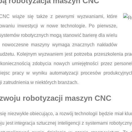
obą robotyzacja maszyn CNC
n CNC wiąże się także z pewnymi wyzwaniami, które
owaniu inwestycji w nowe technologie. Po pierwsze,
systemów robotycznych mogą stanowić barierę dla wielu
ja w nowoczesne maszyny wymaga znacznych nakładów
udżetu. Kolejnym wyzwaniem jest potrzeba przeszkolenia pr
 koniecznością zdobycia nowych umiejętności przez persone
ejsc pracy w wyniku automatyzacji procesów produkcyjnyc
i zatrudnienia w niektórych branżach.
rozwoju robotyzacji maszyn CNC
ę niezwykle obiecująco, a rozwój technologii będzie miał kl
 jest integracja sztucznej inteligencji z systemami robotyczn