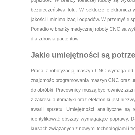
pojazdów. W branży lotniczej roboty są wyko
bezpieczeństwa lotu. W sektorze elektronicz
jakości i minimalizacji odpadów. W przemyśle s
Ponadto w branży medycznej roboty CNC są wyko
dla zdrowia pacjentów.
Jakie umiejętności są potr
Praca z robotyzacją maszyn CNC wymaga od pr
znajomość programowania maszyn CNC oraz umi
do obróbki. Pracownicy muszą być również zazna
z zakresu automatyki oraz elektroniki jest ni
awarii sprzętu. Umiejętności analityczne są
identyfikować obszary wymagające poprawy. Do
kursach związanych z nowymi technologiami i tr