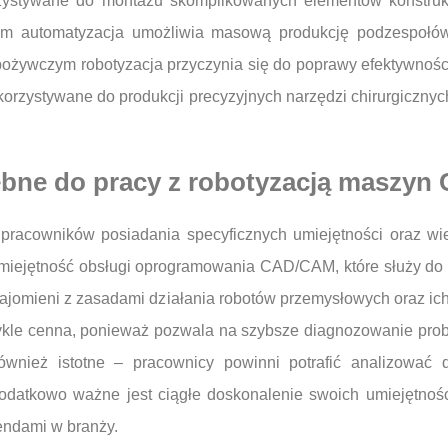
rzystywane do montażu skomplikowanych elementów konstrukc
nym automatyzacja umożliwia masową produkcję podzespołó
pożywczym robotyzacja przyczynia się do poprawy efektywności
rzystywane do produkcji precyzyjnych narzędzi chirurgicznyc
zebne do pracy z robotyzacją maszyn
acowników posiadania specyficznych umiejętności oraz wie
ejętność obsługi oprogramowania CAD/CAM, które służy do p
jomieni z zasadami działania robotów przemysłowych oraz ich
ezwykle cenna, ponieważ pozwala na szybsze diagnozowanie pr
 również istotne – pracownicy powinni potrafić analizować
datkowo ważne jest ciągłe doskonalenie swoich umiejętnośc
endami w branży.