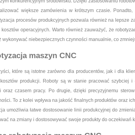
jszym konkurencyjnym środowisku. Dzięki zastosowaniu robotó
ealizować większe zamówienia w krótszym czasie. Ponadto, r
tyzacja procesów produkcyjnych pozwala również na lepsze z
dla kosztów operacyjnych. Warto również zauważyć, że roboty
uż wykonywać niebezpiecznych czynności manualnie, co zmnie
botyzacja maszyn CNC
ci, które są istotne zarówno dla producentów, jak i dla kli
osztów produkcji. Roboty są w stanie pracować szybciej i ef
i oraz czasem pracy. Po drugie, dzięki precyzyjnemu st
ści. To z kolei wpływa na jakość finalnych produktów oraz i
cja umożliwia łatwe dostosowanie linii produkcyjnej do zmieni
wać na zmiany i dostosowywać swoje produkty do oczekiwań k