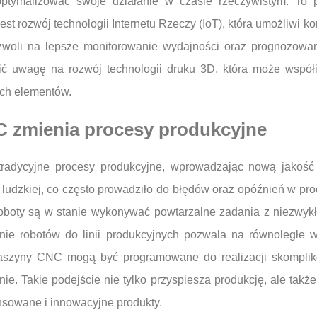
ptymalizować swoje działanie w czasie rzeczywistym. To 
st rozwój technologii Internetu Rzeczy (IoT), która umożliwi 
zwoli na lepsze monitorowanie wydajności oraz prognozowani
ić uwagę na rozwój technologii druku 3D, która może wspó
ych elementów.
C zmienia procesy produkcyjne
adycyjne procesy produkcyjne, wprowadzając nową jakość 
udzkiej, co często prowadziło do błędów oraz opóźnień w produ
oboty są w stanie wykonywać powtarzalne zadania z niezwykł
ie robotów do linii produkcyjnych pozwala na równoległe w
szyny CNC mogą być programowane do realizacji skompliko
e. Takie podejście nie tylko przyspiesza produkcję, ale także
nsowane i innowacyjne produkty.