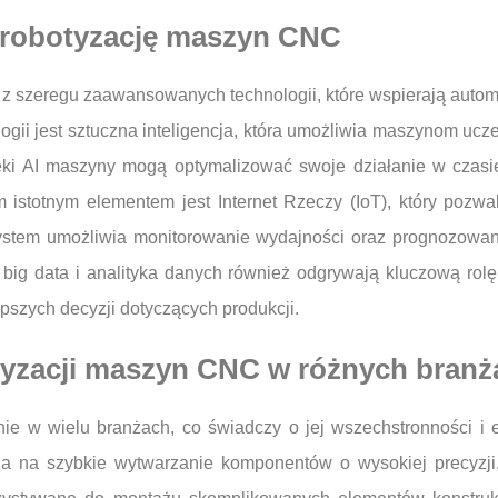
ą robotyzację maszyn CNC
 szeregu zaawansowanych technologii, które wspierają autom
ogii jest sztuczna inteligencja, która umożliwia maszynom ucz
ęki AI maszyny mogą optymalizować swoje działanie w czasie
ym istotnym elementem jest Internet Rzeczy (IoT), który poz
system umożliwia monitorowanie wydajności oraz prognozowani
 big data i analityka danych również odgrywają kluczową rolę
pszych decyzji dotyczących produkcji.
tyzacji maszyn CNC w różnych branż
e w wielu branżach, co świadczy o jej wszechstronności i 
a na szybkie wytwarzanie komponentów o wysokiej precyzji,