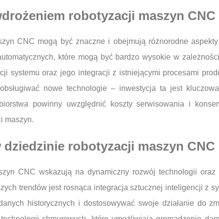
 wdrożeniem robotyzacji maszyn CNC
szyn CNC mogą być znaczne i obejmują różnorodne aspekty i
utomatycznych, które mogą być bardzo wysokie w zależności
acji systemu oraz jego integracji z istniejącymi procesami pr
 obsługiwać nowe technologie – inwestycja ta jest kluczow
biorstwa powinny uwzględnić koszty serwisowania i konser
i maszyn.
w dziedzinie robotyzacji maszyn CNC
aszyn CNC wskazują na dynamiczny rozwój technologii oraz 
ch trendów jest rosnąca integracja sztucznej inteligencji z s
anych historycznych i dostosowywać swoje działanie do zmi
e technologii chmurowych, które umożliwiają gromadzenie dan