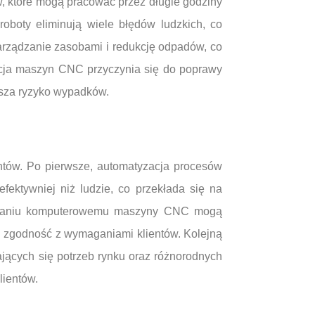
w, które mogą pracować przez długie godziny
oboty eliminują wiele błędów ludzkich, co
arządzanie zasobami i redukcję odpadów, co
zacja maszyn CNC przyczynia się do poprawy
jsza ryzyko wypadków.
entów. Po pierwsze, automatyzacja procesów
ektywniej niż ludzie, co przekłada się na
erowaniu komputerowemu maszyny CNC mogą
ch zgodność z wymaganiami klientów. Kolejną
ających się potrzeb rynku oraz różnorodnych
lientów.