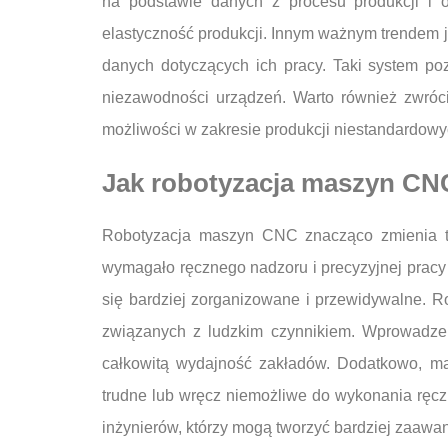
na podstawie danych z procesu produkcji i o
elastyczność produkcji. Innym ważnym trendem je
danych dotyczących ich pracy. Taki system po
niezawodności urządzeń. Warto również zwróc
możliwości w zakresie produkcji niestandardow
Jak robotyzacja maszyn CN
Robotyzacja maszyn CNC znacząco zmienia tr
wymagało ręcznego nadzoru i precyzyjnej pracy l
się bardziej zorganizowane i przewidywalne. R
związanych z ludzkim czynnikiem. Wprowadzen
całkowitą wydajność zakładów. Dodatkowo, ma
trudne lub wręcz niemożliwe do wykonania ręczni
inżynierów, którzy mogą tworzyć bardziej zaawa