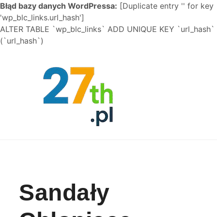
Błąd bazy danych WordPressa:
[Duplicate entry '' for key
'wp_blc_links.url_hash']
ALTER TABLE `wp_blc_links` ADD UNIQUE KEY `url_hash`
(`url_hash`)
Skip to content
Sandały