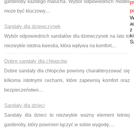
Nawigacja wpisu
garderoby każdego malucha. Wybór odpowiednich modeli
p
p
może być kluczowy…
W
a
Sandały dla dziewczynek
z
k
Wybór odpowiednich sandałów dla dziewczynek na lato to
S
niezwykle istotna kwestia, która wpływa na komfort…
Dobre sandały dla chłopców
Dobre sandały dla chłopców powinny charakteryzować się
kilkoma istotnymi cechami, które zapewnią komfort oraz
bezpieczeństwo…
Sandały dla dzieci
Sandały dla dzieci to niezwykle ważny element letniej
garderoby, który powinien łączyć w sobie wygodę,…