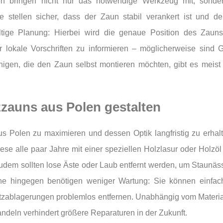
rten bringen nicht nur das notwendige Werkzeug mit, son
e stellen sicher, dass der Zaun stabil verankert ist und d
fältige Planung: Hierbei wird die genaue Position des Zauns
r lokale Vorschriften zu informieren – möglicherweise sind 
gen, die den Zaun selbst montieren möchten, gibt es meist de
zzauns aus Polen gestalten
Polen zu maximieren und dessen Optik langfristig zu erhalte
ese alle paar Jahre mit einer speziellen Holzlasur oder Holzöl
udem sollten lose Äste oder Laub entfernt werden, um Staunäs
äune hingegen benötigen weniger Wartung: Sie können einfa
ablagerungen problemlos entfernen. Unabhängig vom Material 
andeln verhindert größere Reparaturen in der Zukunft.