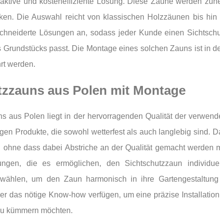
raktive und kosteneffiziente Lösung. Diese Zäune werden zuneh
ken. Die Auswahl reicht von klassischen Holzzäunen bis hin
eschneiderte Lösungen an, sodass jeder Kunde einen Sichtsch
 Grundstücks passt. Die Montage eines solchen Zauns ist in 
rt werden.
utzzauns aus Polen mit Montage
ns aus Polen liegt in der hervorragenden Qualität der verwend
n Produkte, die sowohl wetterfest als auch langlebig sind. Da
 ohne dass dabei Abstriche an der Qualität gemacht werden m
ungen, die es ermöglichen, den Sichtschutzzaun individ
wählen, um den Zaun harmonisch in ihre Gartengestaltung
ber das nötige Know-how verfügen, um eine präzise Installatio
fbau kümmern möchten.