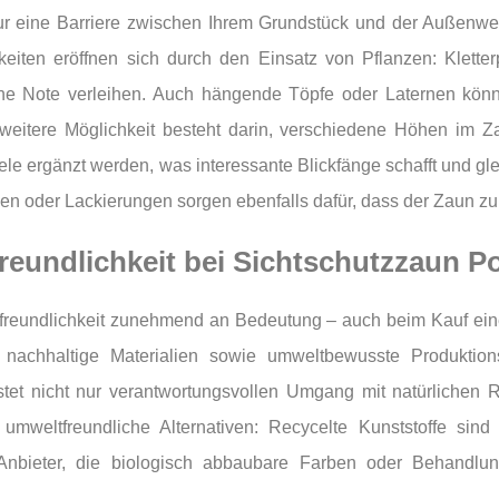
ur eine Barriere zwischen Ihrem Grundstück und der Außenwel
hkeiten eröffnen sich durch den Einsatz von Pflanzen: Klet
e Note verleihen. Auch hängende Töpfe oder Laternen kön
weitere Möglichkeit besteht darin, verschiedene Höhen im Za
e ergänzt werden, was interessante Blickfänge schafft und glei
en oder Lackierungen sorgen ebenfalls dafür, dass der Zaun z
eundlichkeit bei Sichtschutzzaun P
freundlichkeit zunehmend an Bedeutung – auch beim Kauf eine
f nachhaltige Materialien sowie umweltbewusste Produktion
stet nicht nur verantwortungsvollen Umgang mit natürlichen 
 umweltfreundliche Alternativen: Recycelte Kunststoffe sind 
Anbieter, die biologisch abbaubare Farben oder Behandlu