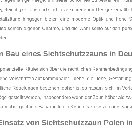
igt regelmäßige Pflege, um seine Schönheit zu bewahren. Kunst
egeleichtigkeit aus und sind in verschiedenen Designs erhältl
llzäune hingegen bieten eine moderne Optik und hohe Stabi
 also seinen eigenen Charme, und die Wahl sollte auf den per
den.
im Bau eines Sichtschutzzauns in De
en potenzielle Käufer sich über die rechtlichen Rahmenbedingun
dene Vorschriften auf kommunaler Ebene, die Höhe, Gestaltung
iche Regelungen bestehen; daher ist es ratsam, sich im Vorf
e gestellt werden, insbesondere wenn der Zaun höher als zwei 
chbarn über geplante Bauarbeiten in Kenntnis zu setzen oder so
 Einsatz von Sichtschutzzaun Polen 