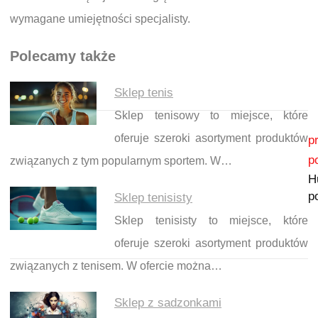
wymagane umiejętności specjalisty.
Polecamy także
Sklep tenis
Sklep tenisowy to miejsce, które
Nawigacja wpisu
oferuje szeroki asortyment produktów
p
p
związanych z tym popularnym sportem. W…
H
p
Sklep tenisisty
Sklep tenisisty to miejsce, które
oferuje szeroki asortyment produktów
związanych z tenisem. W ofercie można…
Sklep z sadzonkami