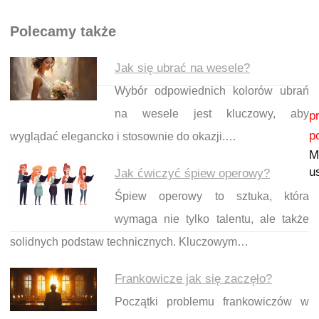
Polecamy także
Jak się ubrać na wesele?
Wybór odpowiednich kolorów ubrań
Nawigacja wpisu
na wesele jest kluczowy, aby
p
p
wyglądać elegancko i stosownie do okazji.…
M
u
Jak ćwiczyć śpiew operowy?
Śpiew operowy to sztuka, która
wymaga nie tylko talentu, ale także
solidnych podstaw technicznych. Kluczowym…
Frankowicze jak się zaczęło?
Początki problemu frankowiczów w