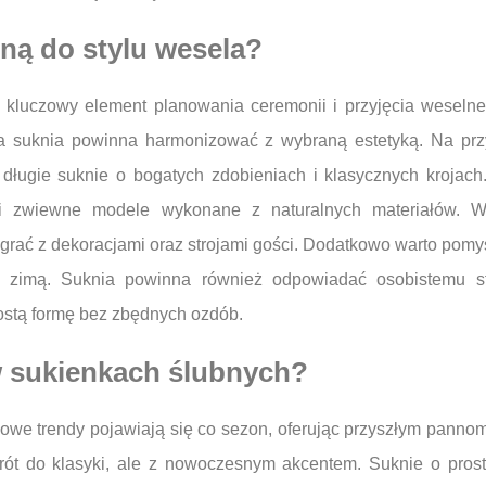
ną do stylu wesela?
o kluczowy element planowania ceremonii i przyjęcia weseln
a suknia powinna harmonizować z wybraną estetyką. Na pr
 długie suknie o bogatych zdobieniach i klasycznych krojach
i zwiewne modele wykonane z naturalnych materiałów. W
rać z dekoracjami oraz strojami gości. Dodatkowo warto pomy
 zimą. Suknia powinna również odpowiadać osobistemu sty
rostą formę bez zbędnych ozdób.
w sukienkach ślubnych?
nowe trendy pojawiają się co sezon, oferując przyszłym pannom
wrót do klasyki, ale z nowoczesnym akcentem. Suknie o prost