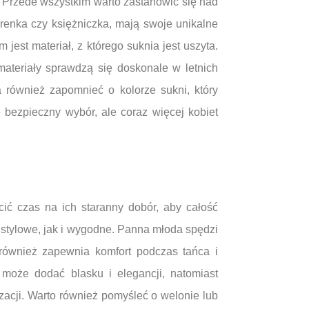
. Przede wszystkim warto zastanowić się nad
yrenka czy księżniczka, mają swoje unikalne
est materiał, z którego suknia jest uszyta.
teriały sprawdzą się doskonale w letnich
również zapomnieć o kolorze sukni, który
bezpieczny wybór, ale coraz więcej kobiet
cić czas na ich staranny dobór, aby całość
 stylowe, jak i wygodne. Panna młoda spędzi
 również zapewnia komfort podczas tańca i
 może dodać blasku i elegancji, natomiast
zacji. Warto również pomyśleć o welonie lub