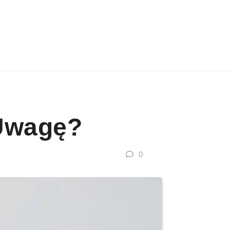
 Uwagę?
0