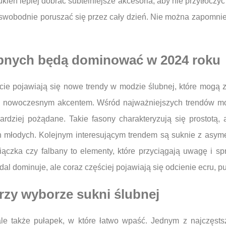
kien lepiej dobrać subtelniejsze akcesoria, aby nie przytłocz
wobodnie poruszać się przez cały dzień. Nie można zapomnieć
ubnych będą dominować w 2024 roku
cie pojawiają się nowe trendy w modzie ślubnej, które mogą
k z nowoczesnym akcentem. Wśród najważniejszych trendów m
bardziej pożądane. Takie fasony charakteryzują się prostotą,
n młodych. Kolejnym interesującym trendem są suknie z asyme
miączka czy falbany to elementy, które przyciągają uwagę i sp
al dominuje, ale coraz częściej pojawiają się odcienie ecru, p
przy wyborze sukni ślubnej
ale także pułapek, w które łatwo wpaść. Jednym z najczęsts