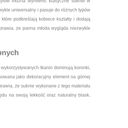
 stylów można wymienić klasyczne suknie w
zwykle uniwersalny i pasuje do różnych typów
które podkreślają kobiece kształty i dodają
 sprawia, że panna młoda wygląda niezwykle
ubnych
 wykorzystywanych tkanin dominują koronki,
tosowana jako dekoracyjny element na górnej
sprawia, że suknie wykonane z tego materiału
ędu na swoją lekkość oraz naturalny blask.