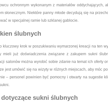
rowcu ochronnym wykonanym z materiałów oddychających, a
m słonecznym. Niektóre panny młode decydują się na przecho
wać w specjalnej ramie lub szklanej gablocie.
ukien ślubnych
o kluczowy krok w poszukiwaniu wymarzonej kreacji na ten wy
zy mieli już doświadczenia związane z zakupem sukni ślub
acji salonów można wyrobić sobie zdanie na temat ich oferty or
rze jest umówić się na wizyty w różnych miejscach, aby móc po
ie – personel powinien być pomocny i otwarty na sugestie kl
sukni.
a dotyczące sukni ślubnych