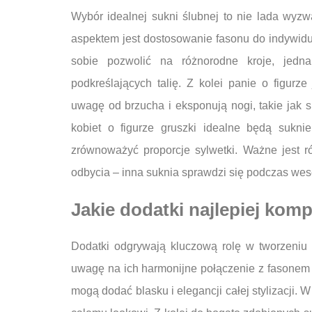
Wybór idealnej sukni ślubnej to nie lada wyz
aspektem jest dostosowanie fasonu do indywidua
sobie pozwolić na różnorodne kroje, jed
podkreślających talię. Z kolei panie o figurz
uwagę od brzucha i eksponują nogi, takie jak s
kobiet o figurze gruszki idealne będą suk
zrównoważyć proporcje sylwetki. Ważne jest ró
odbycia – inna suknia sprawdzi się podczas wese
Jakie dodatki najlepiej kom
Dodatki odgrywają kluczową rolę w tworzeniu c
uwagę na ich harmonijne połączenie z fasonem o
mogą dodać blasku i elegancji całej stylizacji. 