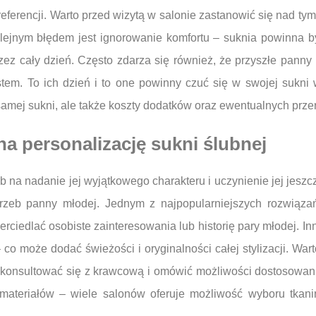
ferencji. Warto przed wizytą w salonie zastanowić się nad tym,
olejnym błędem jest ignorowanie komfortu – suknia powinna by
z cały dzień. Często zdarza się również, że przyszłe panny 
tem. To ich dzień i to one powinny czuć się w swojej sukni 
samej sukni, ale także koszty dodatków oraz ewentualnych prze
na personalizację sukni ślubnej
 na nadanie jej wyjątkowego charakteru i uczynienie jej jeszcz
zeb panny młodej. Jednym z najpopularniejszych rozwiązań j
erciedlać osobiste zainteresowania lub historię pary młodej. 
co może dodać świeżości i oryginalności całej stylizacji. Wa
o skonsultować się z krawcową i omówić możliwości dostosowa
ateriałów – wiele salonów oferuje możliwość wyboru tkanin