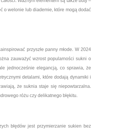
yć całości. Ważnym elementem są także buty –
 o welonie lub diademie, które mogą dodać
 zainspirować przyszłe panny młode. W 2024
ożna zauważyć wzrost popularności sukni o
 ale jednocześnie elegancją, co sprawia, że
trycznymi detalami, które dodają dynamiki i
rawiają, że suknia staje się niepowtarzalna.
udrowego różu czy delikatnego błękitu.
zych błędów jest przymierzanie sukien bez