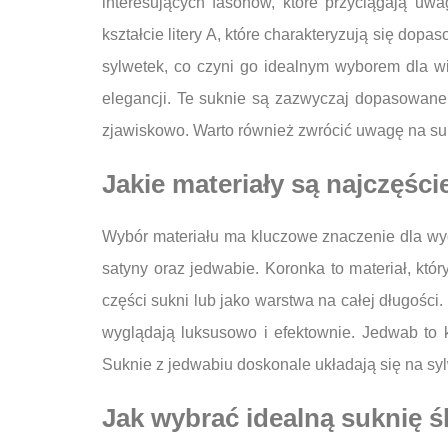
interesujących fasonów, które przyciągają u
kształcie litery A, które charakteryzują się do
sylwetek, co czyni go idealnym wyborem dla wie
elegancji. Te suknie są zazwyczaj dopasowane 
zjawiskowo. Warto również zwrócić uwagę na sukn
Jakie materiały są najczęś
Wybór materiału ma kluczowe znaczenie dla wyg
satyny oraz jedwabie. Koronka to materiał, któ
części sukni lub jako warstwa na całej długości.
wyglądają luksusowo i efektownie. Jedwab to k
Suknie z jedwabiu doskonale układają się na syl
Jak wybrać idealną suknię ś