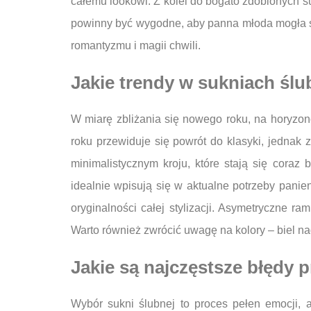
całemu lookowi. Z kolei do bogato zdobionych su
powinny być wygodne, aby panna młoda mogła s
romantyzmu i magii chwili.
Jakie trendy w sukniach śl
W miarę zbliżania się nowego roku, na horyzon
roku przewiduje się powrót do klasyki, jedna
minimalistycznym kroju, które stają się coraz 
idealnie wpisują się w aktualne potrzeby panie
oryginalności całej stylizacji. Asymetryczne ra
Warto również zwrócić uwagę na kolory – biel nad
Jakie są najczęstsze błędy 
Wybór sukni ślubnej to proces pełen emocji, 