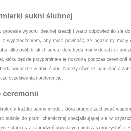
miarki sukni ślubnej
 procesie wyboru idealnej kreacji i warto odpowiednio się do
j z wyprzedzeniem, aby mieć pewność, że będziemy miały 
ą kilku osób bliskich sercu, które będą mogły doradzić i podzi
iej, która będzie przypominała tę noszoną podczas ceremonii ś
e będą widoczne w dniu ślubu. Należy również pamiętać o zabra
sze oczekiwania i preferencje.
o ceremonii
krok dla każdej panny młodej, która pragnie zachować wspom
ć suknię do pralni chemicznej specjalizującej się w czyszcze
ięcie plam oraz zabrudzeń powstałych podczas uroczystości. 