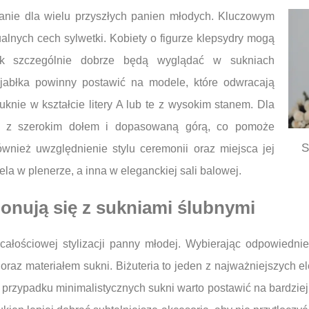
wanie dla wielu przyszłych panien młodych. Kluczowym
lnych cech sylwetki. Kobiety o figurze klepsydry mogą
nak szczególnie dobrze będą wyglądać w sukniach
e jabłka powinny postawić na modele, które odwracają
uknie w kształcie litery A lub te z wysokim stanem. Dla
nie z szerokim dołem i dopasowaną górą, co pomoże
S
wnież uwzględnienie stylu ceremonii oraz miejsca jej
la w plenerze, a inna w eleganckiej sali balowej.
ponują się z sukniami ślubnymi
ałościowej stylizacji panny młodej. Wybierając odpowiednie
raz materiałem sukni. Biżuteria to jeden z najważniejszych el
W przypadku minimalistycznych sukni warto postawić na bardziej