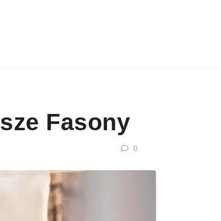
jsze Fasony
0