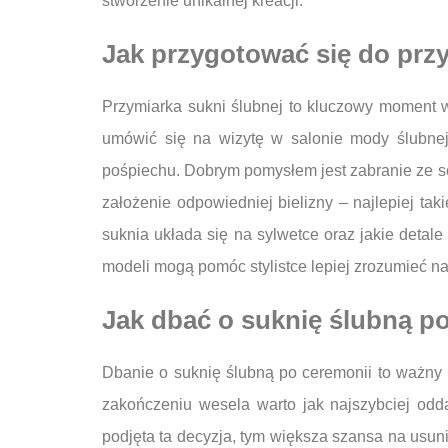
stworzenie unikalnej kreacji.
Jak przygotować się do przy
Przymiarka sukni ślubnej to kluczowy moment w
umówić się na wizytę w salonie mody ślubne
pośpiechu. Dobrym pomysłem jest zabranie ze sob
założenie odpowiedniej bielizny – najlepiej tak
suknia układa się na sylwetce oraz jakie detal
modeli mogą pomóc stylistce lepiej zrozumieć na
Jak dbać o suknię ślubną p
Dbanie o suknię ślubną po ceremonii to ważny 
zakończeniu wesela warto jak najszybciej odda
podjęta ta decyzja, tym większa szansa na usun