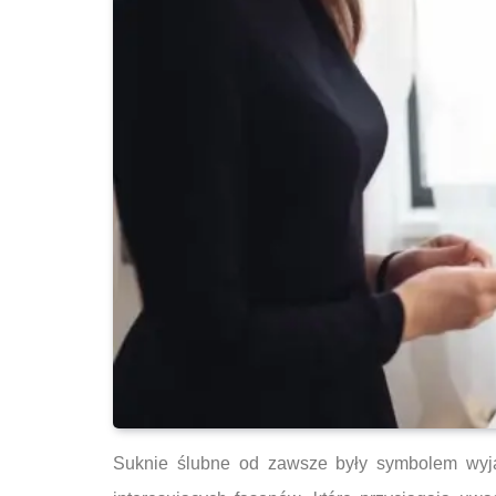
Suknie ślubne od zawsze były symbolem wyją