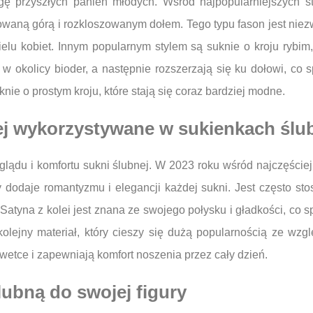
wagę przyszłych panien młodych. Wśród najpopularniejszych
pasowaną górą i rozkloszowanym dołem. Tego typu fason jest nie
lu kobiet. Innym popularnym stylem są suknie o kroju rybim, 
w okolicy bioder, a następnie rozszerzają się ku dołowi, co
ie o prostym kroju, które stają się coraz bardziej modne.
ciej wykorzystywane w sukienkach śl
lądu i komfortu sukni ślubnej. W 2023 roku wśród najczęściej
ry dodaje romantyzmu i elegancji każdej sukni. Jest często s
 Satyna z kolei jest znana ze swojego połysku i gładkości, co 
olejny materiał, który cieszy się dużą popularnością ze wzgl
wetce i zapewniają komfort noszenia przez cały dzień.
lubną do swojej figury