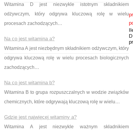
Witamina D jest niezwykle istotnym składnikiem
Nawigacja wpisu
odżywczym, który odgrywa kluczową rolę w wielu
p
p
procesach zachodzących…
I
D
Na co jest witamina a?
p
Witamina A jest niezbędnym składnikiem odżywczym, który
odgrywa kluczową rolę w wielu procesach biologicznych
zachodzących…
Na co jest witamina b?
Witamina B to grupa rozpuszczalnych w wodzie związków
chemicznych, które odgrywają kluczową rolę w wielu…
Gdzie jest najwięcej witaminy a?
Witamina A jest niezwykle ważnym składnikiem