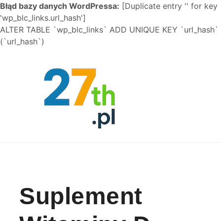
Błąd bazy danych WordPressa:
[Duplicate entry '' for key
'wp_blc_links.url_hash']
ALTER TABLE `wp_blc_links` ADD UNIQUE KEY `url_hash`
(`url_hash`)
Skip to content
Suplement