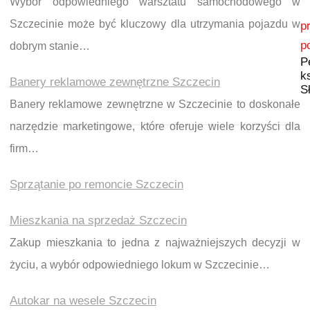
Wybór odpowiedniego warsztatu samochodowego w
Nawigacja wpisu
Szczecinie może być kluczowy dla utrzymania pojazdu w
p
p
dobrym stanie…
P
k
Banery reklamowe zewnętrzne Szczecin
S
Banery reklamowe zewnętrzne w Szczecinie to doskonałe
narzędzie marketingowe, które oferuje wiele korzyści dla
firm…
Sprzątanie po remoncie Szczecin
Mieszkania na sprzedaż Szczecin
Zakup mieszkania to jedna z najważniejszych decyzji w
życiu, a wybór odpowiedniego lokum w Szczecinie…
Autokar na wesele Szczecin