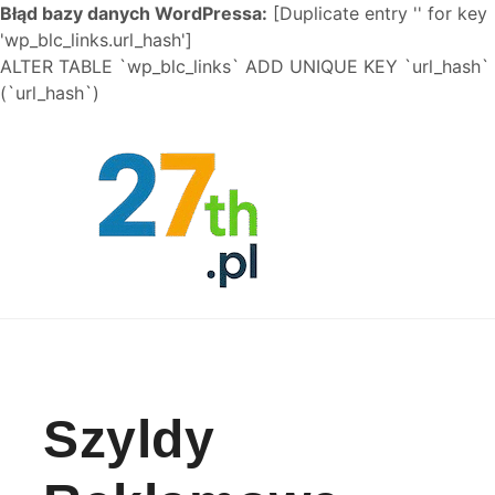
Błąd bazy danych WordPressa:
[Duplicate entry '' for key
'wp_blc_links.url_hash']
ALTER TABLE `wp_blc_links` ADD UNIQUE KEY `url_hash`
(`url_hash`)
Skip to content
Szyldy