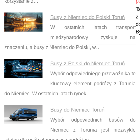
p
korzystanie z…
T
z
Busy z Niemiec do Polski Toruń
d
W ostatnich latach transport
B
międzynarodowy zyskuje na
znaczeniu, a busy z Niemiec do Polski, w…
Busy z Polski do Niemiec Toruń
Wybór odpowiedniego przewoźnika to
kluczowy element podróży z Torunia
do Niemiec. W ostatnich latach rynek…
Busy do Niemiec Toruń
Wybór odpowiednich busów do
Niemiec z Torunia jest niezwykle
istotny dla osób planujących podróż w…