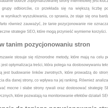
siadanie dobrze zoptymalizowanej strony internetowej jest klu
rupy odbiorców, co przekłada się na większą liczbę pot
w wynikach wyszukiwania, co sprawia, że staje się ona bard
rto również zauważyć, że tanie pozycjonowanie nie oznacza n
eczne strategie SEO, które mogą przynieść wymierne korzyści.
 w tanim pozycjonowaniu stron
zawie stosuje się różnorodne metody, które mają na celu p
est optymalizacja treści, która polega na dostosowywaniu teks
ą jest budowanie linków zwrotnych, które prowadzą do strony 
ia dla danej strony, co wpływa na jej ranking. Również analiza
ać mocne i słabe strony rywali oraz dostosować strategię SE
tycznych, które pozwalają na monitorowanie efektów działań SEO