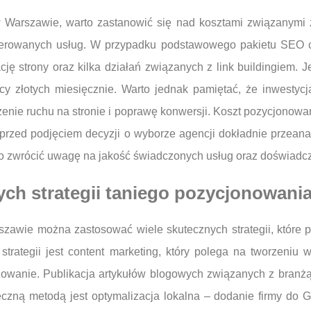
 Warszawie, warto zastanowić się nad kosztami związanymi 
oferowanych usług. W przypadku podstawowego pakietu SEO c
ję strony oraz kilka działań związanych z link buildingiem.
ęcy złotych miesięcznie. Warto jednak pamiętać, że inwesty
enie ruchu na stronie i poprawę konwersji. Koszt pozycjonowan
y przed podjęciem decyzji o wyborze agencji dokładnie przeana
to zwrócić uwagę na jakość świadczonych usług oraz doświadcz
ych strategii taniego pozycjonowani
zawie można zastosować wiele skutecznych strategii, które p
trategii jest content marketing, który polega na tworzeniu 
owanie. Publikacja artykułów blogowych związanych z branż
eczną metodą jest optymalizacja lokalna – dodanie firmy do