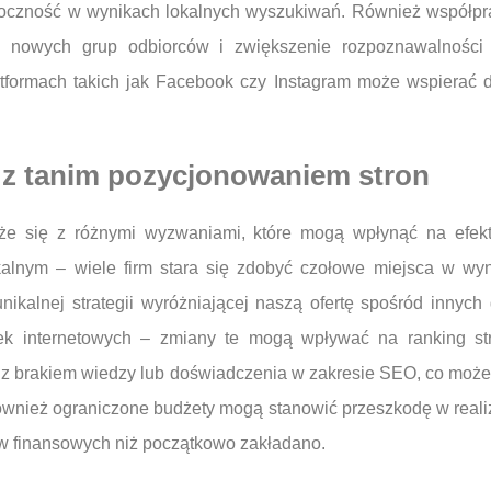
oczność w wynikach lokalnych wyszukiwań. Również współprac
do nowych grup odbiorców i zwiększenie rozpoznawalnośc
tformach takich jak Facebook czy Instagram może wspierać 
 z tanim pozycjonowaniem stron
że się z różnymi wyzwaniami, które mogą wpłynąć na efe
kalnym – wiele firm stara się zdobyć czołowe miejsca w wy
ikalnej strategii wyróżniającej naszą ofertę spośród innyc
k internetowych – zmiany te mogą wpływać na ranking str
ię z brakiem wiedzy lub doświadczenia w zakresie SEO, co mo
wnież ograniczone budżety mogą stanowić przeszkodę w realiz
w finansowych niż początkowo zakładano.