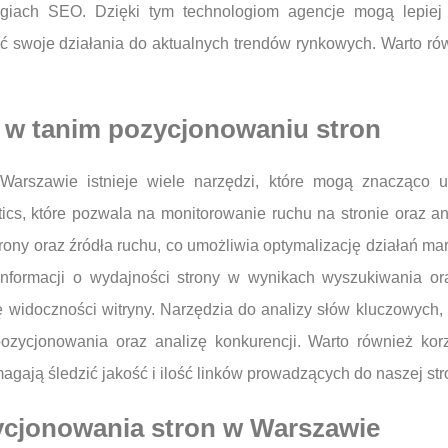
tegiach SEO. Dzięki tym technologiom agencje mogą lepie
swoje działania do aktualnych trendów rynkowych. Warto rów
 w tanim pozycjonowaniu stron
Warszawie istnieje wiele narzędzi, które mogą znacząco 
ytics, które pozwala na monitorowanie ruchu na stronie oraz 
rony oraz źródła ruchu, co umożliwia optymalizację działań m
 informacji o wydajności strony w wynikach wyszukiwania o
 widoczności witryny. Narzędzia do analizy słów kluczowych,
 pozycjonowania oraz analizę konkurencji. Warto również ko
magają śledzić jakość i ilość linków prowadzących do naszej str
zycjonowania stron w Warszawie