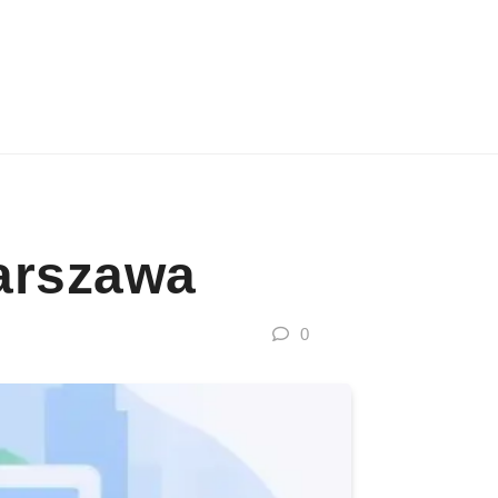
arszawa
0