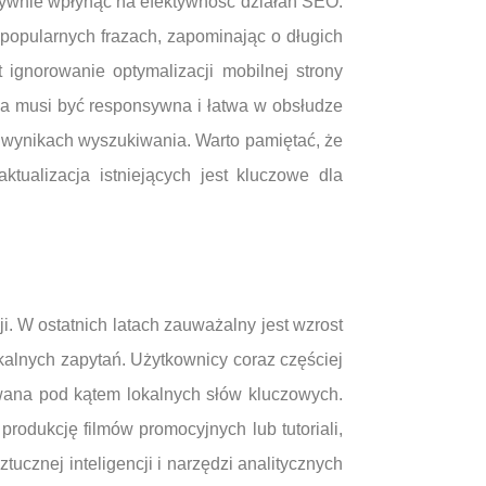
tywnie wpłynąć na efektywność działań SEO.
popularnych frazach, zapominając o długich
ignorowanie optymalizacji mobilnej strony
ona musi być responsywna i łatwa w obsłudze
w wynikach wyszukiwania. Warto pamiętać, że
tualizacja istniejących jest kluczowe dla
. W ostatnich latach zauważalny jest wzrost
kalnych zapytań. Użytkownicy coraz częściej
owana pod kątem lokalnych słów kluczowych.
rodukcję filmów promocyjnych lub tutoriali,
cznej inteligencji i narzędzi analitycznych