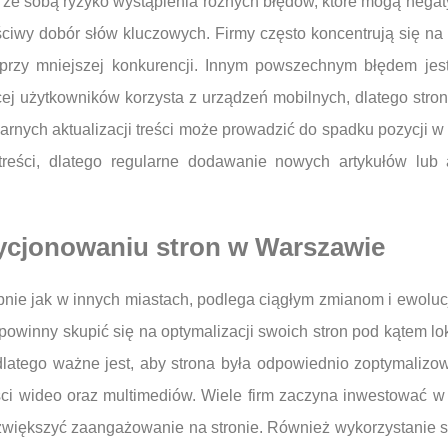
 ze sobą ryzyko wystąpienia różnych błędów, które mogą nega
ciwy dobór słów kluczowych. Firmy często koncentrują się na 
przy mniejszej konkurencji. Innym powszechnym błędem jest 
cej użytkowników korzysta z urządzeń mobilnych, dlatego str
rnych aktualizacji treści może prowadzić do spadku pozycji 
treści, dlatego regularne dodawanie nowych artykułów lub ak
zycjonowaniu stron w Warszawie
ie jak w innych miastach, podlega ciągłym zmianom i ewolucji
powinny skupić się na optymalizacji swoich stron pod kątem lo
 dlatego ważne jest, aby strona była odpowiednio zoptymaliz
ci wideo oraz multimediów. Wiele firm zaczyna inwestować w p
iększyć zaangażowanie na stronie. Również wykorzystanie sztu