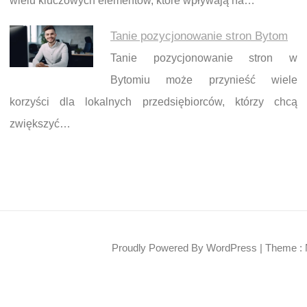
wielu kluczowych elementów, które wpływają na…
Tanie pozycjonowanie stron Bytom
Tanie pozycjonowanie stron w
Bytomiu może przynieść wiele
korzyści dla lokalnych przedsiębiorców, którzy chcą
zwiększyć…
Proudly Powered By WordPress
|
Theme : 