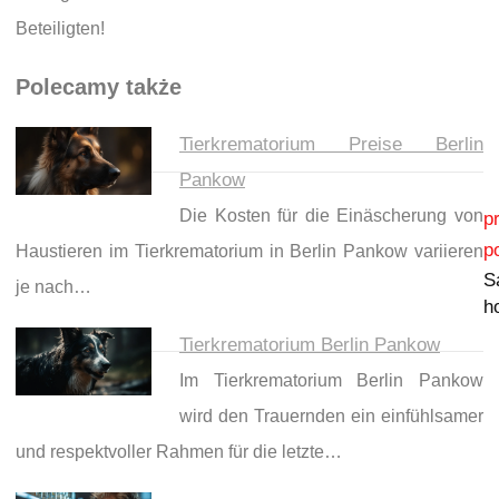
Beteiligten!
Polecamy także
Tierkrematorium Preise Berlin
Pankow
Nawigacja wpisu
Die Kosten für die Einäscherung von
p
p
Haustieren im Tierkrematorium in Berlin Pankow variieren
S
je nach…
h
Tierkrematorium Berlin Pankow
Im Tierkrematorium Berlin Pankow
wird den Trauernden ein einfühlsamer
und respektvoller Rahmen für die letzte…