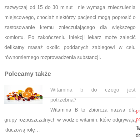
zazwyczaj od 15 do 30 minut i nie wymaga znieczulenia
miejscowego, chociaż niektórzy pacjenci mogą poprosić o
zastosowanie kremu znieczulającego dla większego
komfortu. Po zakończeniu iniekcji lekarz może zalecić
delikatny masaż okolic poddanych zabiegowi w celu
równomiernego rozprowadzenia substancji.
Polecamy także
Witamina b do czego jest
potrzebna?
Nawigacja wpisu
Witamina B to zbiorcza nazwa dla
p
p
grupy rozpuszczalnych w wodzie witamin, które odgrywają
T
kluczową rolę…
d