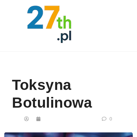
Skip to content
Toksyna
Botulinowa
0