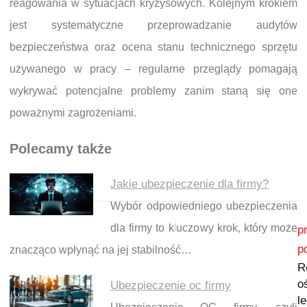
reagowania w sytuacjach kryzysowych. Kolejnym krokiem
jest systematyczne przeprowadzanie audytów
bezpieczeństwa oraz ocena stanu technicznego sprzętu
używanego w pracy – regularne przeglądy pomagają
wykrywać potencjalne problemy zanim staną się one
poważnymi zagrożeniami.
Polecamy także
Jakie ubezpieczenie dla firmy?
Wybór odpowiedniego ubezpieczenia
Nawigacja wpisu
dla firmy to kluczowy krok, który może
p
p
znacząco wpłynąć na jej stabilność…
R
o
Ubezpieczenie oc firmy
l