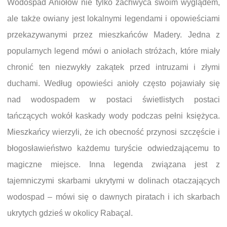
Wodospad Aniołów nie tylko zachwyca swoim wyglądem,
ale także owiany jest lokalnymi legendami i opowieściami
przekazywanymi przez mieszkańców Madery. Jedna z
popularnych legend mówi o aniołach stróżach, które miały
chronić ten niezwykły zakątek przed intruzami i złymi
duchami. Według opowieści anioły często pojawiały się
nad wodospadem w postaci świetlistych postaci
tańczących wokół kaskady wody podczas pełni księżyca.
Mieszkańcy wierzyli, że ich obecność przynosi szczęście i
błogosławieństwo każdemu turyście odwiedzającemu to
magiczne miejsce. Inna legenda związana jest z
tajemniczymi skarbami ukrytymi w dolinach otaczających
wodospad – mówi się o dawnych piratach i ich skarbach
ukrytych gdzieś w okolicy Rabaçal.