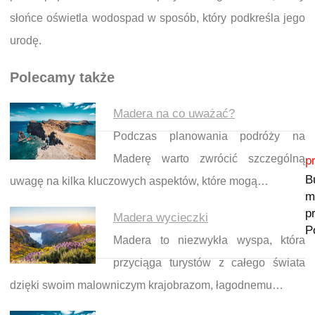
słońce oświetla wodospad w sposób, który podkreśla jego
urodę.
Polecamy także
Madera na co uważać?
Podczas planowania podróży na
Nawigacja wpisu
Maderę warto zwrócić szczególną
p
B
uwagę na kilka kluczowych aspektów, które mogą…
m
p
Madera wycieczki
P
Madera to niezwykła wyspa, która
przyciąga turystów z całego świata
dzięki swoim malowniczym krajobrazom, łagodnemu…