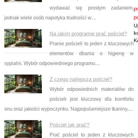
Nawigacja wpisu
wydawać się prostym zadaniem,
p
p
jednak wiele osób napotyka trudności w…
U
k
Na jakim programie prać pościel?
K
Pranie pościeli to jeden z kluczowych
elementów dbania o higienę w
sypialni. Wybór odpowiedniego programu…
Z czego najlepsza pościel?
Wybór odpowiednich materiałów do
pościeli jest kluczowy dla komfortu
snu oraz jakości wypoczynku. Najpopularniejsze tkaniny,…
Pościel jak prać?
Prać pościel to jeden z kluczowych