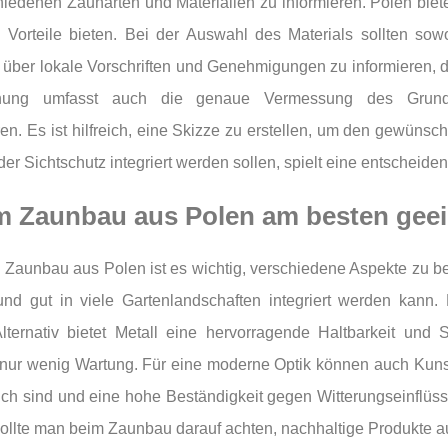
schiedenen Zaunarten und Materialien zu informieren. Polen biet
he Vorteile bieten. Bei der Auswahl des Materials sollten sow
h über lokale Vorschriften und Genehmigungen zu informieren, 
anung umfasst auch die genaue Vermessung des Grunds
. Es ist hilfreich, eine Skizze zu erstellen, um den gewünsch
r Sichtschutz integriert werden sollen, spielt eine entscheiden
im Zaunbau aus Polen am besten gee
n Zaunbau aus Polen ist es wichtig, verschiedene Aspekte zu ber
 und gut in viele Gartenlandschaften integriert werden kann.
Alternativ bietet Metall eine hervorragende Haltbarkeit und
 nur wenig Wartung. Für eine moderne Optik können auch Kunst
ich sind und eine hohe Beständigkeit gegen Witterungseinflüsse
 sollte man beim Zaunbau darauf achten, nachhaltige Produkte 