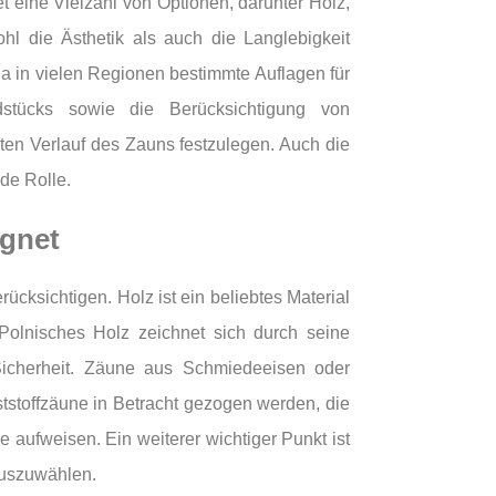
et eine Vielzahl von Optionen, darunter Holz,
ohl die Ästhetik als auch die Langlebigkeit
da in vielen Regionen bestimmte Auflagen für
tücks sowie die Berücksichtigung von
ten Verlauf des Zauns festzulegen. Auch die
de Rolle.
ignet
ücksichtigen. Holz ist ein beliebtes Material
 Polnisches Holz zeichnet sich durch seine
 Sicherheit. Zäune aus Schmiedeeisen oder
stoffzäune in Betracht gezogen werden, die
 aufweisen. Ein weiterer wichtiger Punkt ist
auszuwählen.