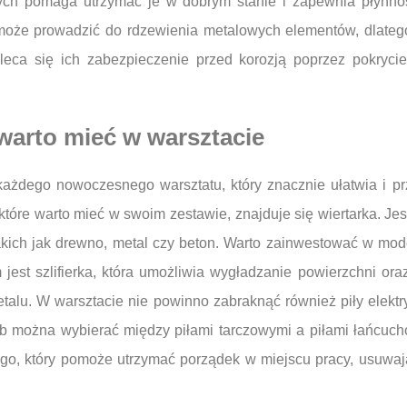
ch pomaga utrzymać je w dobrym stanie i zapewnia płynno
oże prowadzić do rdzewienia metalowych elementów, dlatego
eca się ich zabezpieczenie przed korozją poprzez pokrycie
 warto mieć w warsztacie
 każdego nowoczesnego warsztatu, który znacznie ułatwia i p
tóre warto mieć w swoim zestawie, znajduje się wiertarka. Jes
akich jak drewno, metal czy beton. Warto zainwestować w mod
est szlifierka, która umożliwia wygładzanie powierzchni oraz 
etalu. W warsztacie nie powinno zabraknąć również piły elektr
zeb można wybierać między piłami tarczowymi a piłami łańcuc
o, który pomoże utrzymać porządek w miejscu pracy, usuwają