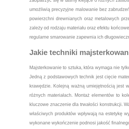
zaopatrzyć się w taśmy klejące o różnych zasto
umożliwią precyzyjne malowanie bez zabrudzeń. 
powierzchni drewnianych oraz metalowych prze
zależy od rodzaju materiału oraz efektu końcow
regularne smarowanie zapewnia ich długowieczn
Jakie techniki majsterkowan
Majsterkowanie to sztuka, która wymaga nie tyl
Jedną z podstawowych technik jest cięcie mater
krawędzie. Kolejną ważną umiejętnością jest 
różnych materiałach. Montaż elementów to ko
kluczowe znaczenie dla trwałości konstrukcji. 
właściwych produktów wpływają na estetykę wy
wykonane wykończenie podnosi jakość finalnego