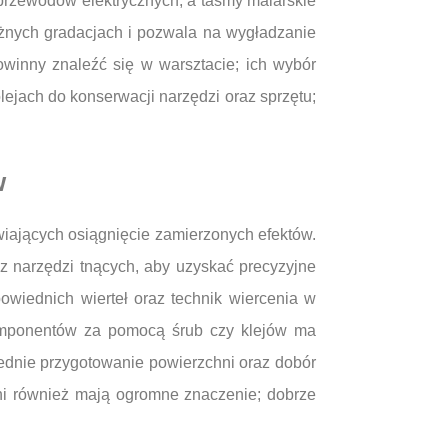
 przewodów elektrycznych, a taśmy malarskie
różnych gradacjach i pozwala na wygładzanie
winny znaleźć się w warsztacie; ich wybór
ejach do konserwacji narzędzi oraz sprzętu;
w
wiających osiągnięcie zamierzonych efektów.
az narzędzi tnących, aby uzyskać precyzyjne
wiednich wierteł oraz technik wiercenia w
 komponentów za pomocą śrub czy klejów ma
iednie przygotowanie powierzchni oraz dobór
ni również mają ogromne znaczenie; dobrze