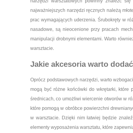
narzędzi warsztatowych powinny znaleźć się 
najważniejszych narzędzi ręcznych należą młotek
prac wymagających uderzenia. Śrubokręty w różn
nasadowe, są nieocenione przy pracach mechan
manipulacji drobnymi elementami. Warto również 
warsztacie.
Jakie akcesoria warto doda
Oprócz podstawowych narzędzi, warto wzbogacić
mogą być różne końcówki do wkrętarki, które 
średnicach, co umożliwi wiercenie otworów w ró
które pomogą w obróbce powierzchni drewniany
w warsztacie. Dzięki nim łatwiej będzie znale
elementy wyposażenia warsztatu, które zapewni