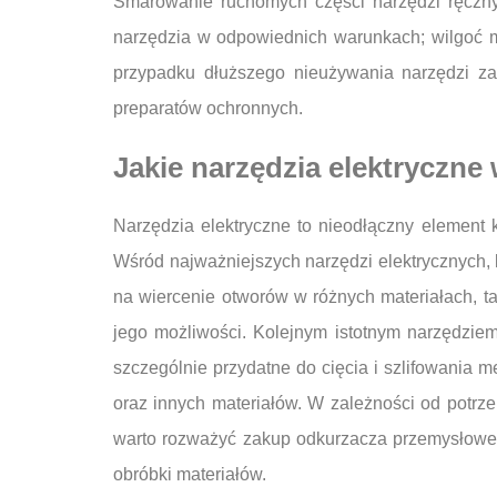
Smarowanie ruchomych części narzędzi ręczny
narzędzia w odpowiednich warunkach; wilgoć m
przypadku dłuższego nieużywania narzędzi zal
preparatów ochronnych.
Jakie narzędzia elektryczne
Narzędzia elektryczne to nieodłączny element
Wśród najważniejszych narzędzi elektrycznych, k
na wiercenie otworów w różnych materiałach, t
jego możliwości. Kolejnym istotnym narzędziem j
szczególnie przydatne do cięcia i szlifowania m
oraz innych materiałów. W zależności od potr
warto rozważyć zakup odkurzacza przemysłoweg
obróbki materiałów.