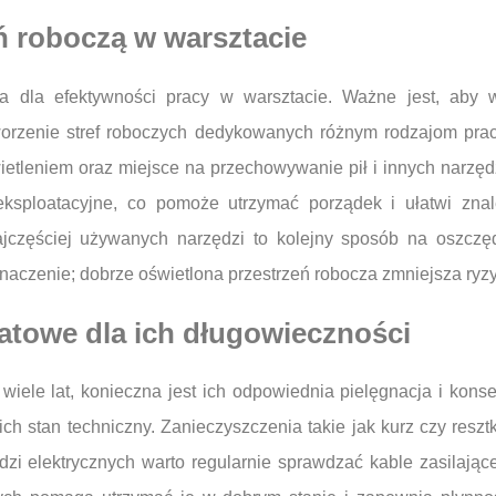
ń roboczą w warsztacie
owa dla efektywności pracy w warsztacie. Ważne jest, aby 
rzenie stref roboczych dedykowanych różnym rodzajom prac.
tleniem oraz miejsce na przechowywanie pił i innych narzęd
 eksploatacyjne, co pomoże utrzymać porządek i ułatwi znale
jczęściej używanych narzędzi to kolejny sposób na oszczęd
aczenie; dobrze oświetlona przestrzeń robocza zmniejsza ryzy
atowe dla ich długowieczności
wiele lat, konieczna jest ich odpowiednia pielęgnacja i kons
h stan techniczny. Zanieczyszczenia takie jak kurz czy reszt
i elektrycznych warto regularnie sprawdzać kable zasilając