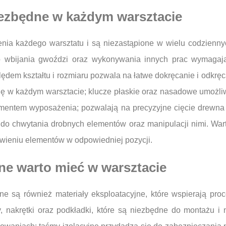
niezbędne w każdym warsztacie
ia każdego warsztatu i są niezastąpione w wielu codzienny
o wbijania gwoździ oraz wykonywania innych prac wymagając
dem kształtu i rozmiaru pozwala na łatwe dokręcanie i odkręca
się w każdym warsztacie; klucze płaskie oraz nasadowe umożliw
lementem wyposażenia; pozwalają na precyzyjne cięcie drewna
e do chwytania drobnych elementów oraz manipulacji nimi. Wart
wieniu elementów w odpowiedniej pozycji.
jne warto mieć w warsztacie
e są również materiały eksploatacyjne, które wspierają pr
, nakrętki oraz podkładki, które są niezbędne do montażu i 