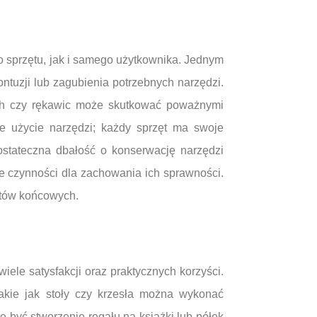
 sprzętu, jak i samego użytkownika. Jednym
tuzji lub zagubienia potrzebnych narzędzi.
ych czy rękawic może skutkować poważnymi
e użycie narzędzi; każdy sprzęt ma swoje
dostateczna dbałość o konserwację narzędzi
e czynności dla zachowania ich sprawności.
któw końcowych.
wiele satysfakcji oraz praktycznych korzyści.
akie jak stoły czy krzesła można wykonać
 być stworzenie regału na książki lub półek