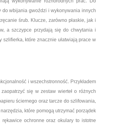
iwiają wykonywanie różnorodnych prac. Do
ny do wbijania gwoździ i wykonywania innych
ęcanie śrub. Klucze, zarówno płaskie, jak i
w, a szczypce przydają się do chwytania i
szlifierka, które znacznie ułatwiają prace w
nkcjonalność i wszechstronność. Przykładem
zaopatrzyć się w zestaw wierteł o różnych
pieru ściernego oraz tarcze do szlifowania,
narzędzia, które pomogą utrzymać porządek
 rękawice ochronne oraz okulary to istotne