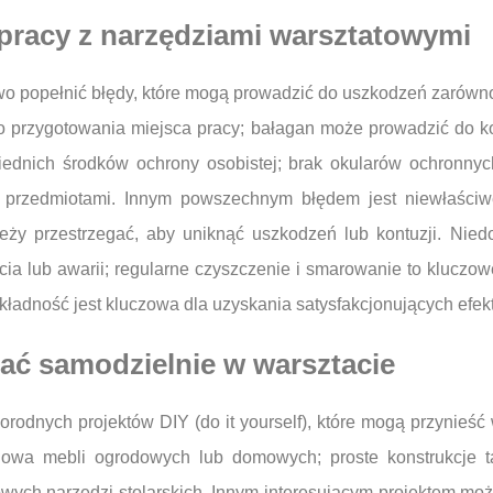
 pracy z narzędziami warsztatowymi
wo popełnić błędy, które mogą prowadzić do uszkodzeń zarówno
o przygotowania miejsca pracy; bałagan może prowadzić do kon
ednich środków ochrony osobistej; brak okularów ochronn
i przedmiotami. Innym powszechnym błędem jest niewłaściw
leży przestrzegać, aby uniknąć uszkodzeń lub kontuzji. Nie
ia lub awarii; regularne czyszczenie i smarowanie to kluczow
kładność jest kluczowa dla uzyskania satysfakcjonujących efe
ać samodzielnie w warsztacie
orodnych projektów DIY (do it yourself), które mogą przynieść 
dowa mebli ogrodowych lub domowych; proste konstrukcje t
ych narzędzi stolarskich. Innym interesującym projektem może