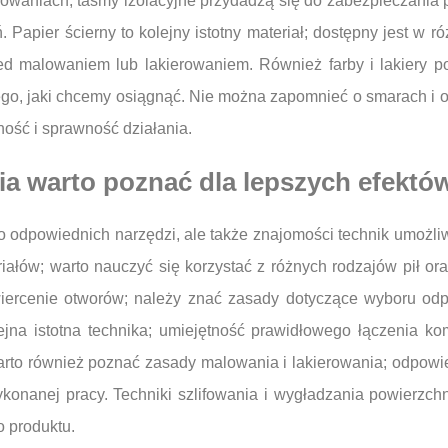
sowaniach; taśmy izolacyjne przydadzą się do zabezpieczania
Papier ścierny to kolejny istotny materiał; dostępny jest w 
d malowaniem lub lakierowaniem. Również farby i lakiery po
ego, jaki chcemy osiągnąć. Nie można zapomnieć o smarach i ol
ość i sprawność działania.
ia warto poznać dla lepszych efektó
ko odpowiednich narzędzi, ale także znajomości technik umożli
iałów; warto nauczyć się korzystać z różnych rodzajów pił or
wiercenie otworów; należy znać zasady dotyczące wyboru odpo
lejna istotna technika; umiejętność prawidłowego łączenia
Warto również poznać zasady malowania i lakierowania; odpow
konanej pracy. Techniki szlifowania i wygładzania powierzch
 produktu.