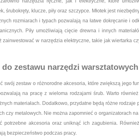
zarówno narzędzia ręczne, jak i elektryczne, które umożl
, śrubokręty, klucze, piły oraz szczypce. Młotek jest niezbęd
ych rozmiarach i typach pozwalają na łatwe dokręcanie i odkr
icznych. Piły umożliwiają cięcie drewna i innych materiałó
zainwestować w narzędzia elektryczne, takie jak wiertarka czy 
ć do zestawu narzędzi warsztatowych
 swój zestaw o różnorodne akcesoria, które zwiększą jego fu
pozwalają na pracę z wieloma rodzajami śrub. Warto również 
żnych materiałach. Dodatkowo, przydatne będą różne rodzaje pa
ch czy metalowych. Nie można zapomnieć o organizatorach na 
źć potrzebne akcesoria oraz uniknąć ich zagubienia. Również
ają bezpieczeństwo podczas pracy.