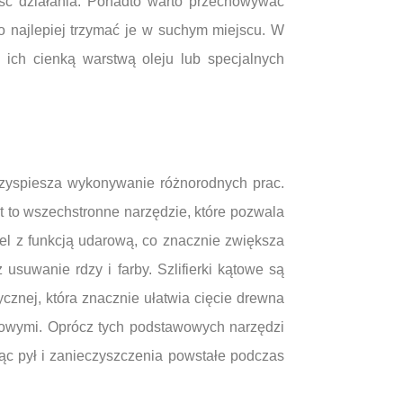
ść działania. Ponadto warto przechowywać
 najlepiej trzymać je w suchym miejscu. W
 ich cienką warstwą oleju lub specjalnych
rzyspiesza wykonywanie różnorodnych prac.
t to wszechstronne narzędzie, które pozwala
el z funkcją udarową, co znacznie zwiększa
usuwanie rdzy i farby. Szlifierki kątowe są
ycznej, która znacznie ułatwia cięcie drewna
howymi. Oprócz tych podstawowych narzędzi
c pył i zanieczyszczenia powstałe podczas