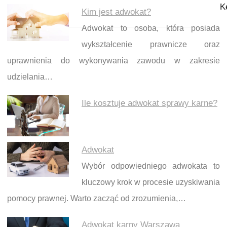
K
Kim jest adwokat?
Adwokat to osoba, która posiada
wykształcenie prawnicze oraz
uprawnienia do wykonywania zawodu w zakresie
udzielania…
Ile kosztuje adwokat sprawy karne?
Adwokat
Wybór odpowiedniego adwokata to
kluczowy krok w procesie uzyskiwania
pomocy prawnej. Warto zacząć od zrozumienia,…
Adwokat karny Warszawa