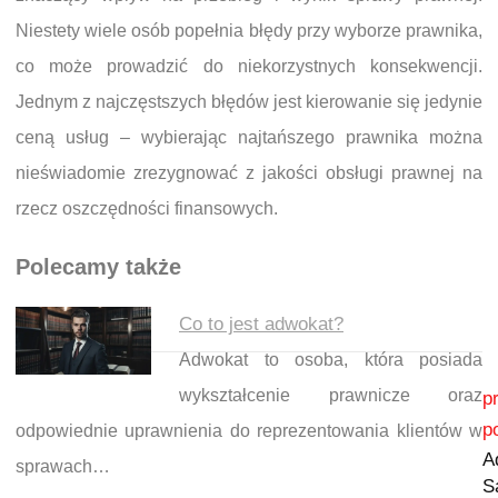
Niestety wiele osób popełnia błędy przy wyborze prawnika,
co może prowadzić do niekorzystnych konsekwencji.
Jednym z najczęstszych błędów jest kierowanie się jedynie
ceną usług – wybierając najtańszego prawnika można
nieświadomie zrezygnować z jakości obsługi prawnej na
rzecz oszczędności finansowych.
Polecamy także
Co to jest adwokat?
Adwokat to osoba, która posiada
Nawigacja wpisu
wykształcenie prawnicze oraz
p
p
odpowiednie uprawnienia do reprezentowania klientów w
A
sprawach…
S