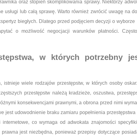
awnika oraz stopień skomplikowania sprawy. Niektórzy adwok
retne usługi lub całą sprawę. Warto również zwrócić uwagę n
spertyz biegłych. Dlatego przed podjęciem decyzji o wyborze
ytać o możliwość negocjacji warunków płatności. Często 
estępstwa, w których potrzebny j
h, istnieje wiele rodzajów przestępstw, w których osoby o
częstszych przestępstw należą kradzieże, oszustwa, przestę
 różnymi konsekwencjami prawnymi, a obrona przed nimi wyma
e jest udowodnienie braku zamiaru popełnienia przestępstwa
i internetowe, co wymaga od adwokata znajomości specyfiki
 prawna jest niezbędna, ponieważ przepisy dotyczące posiad