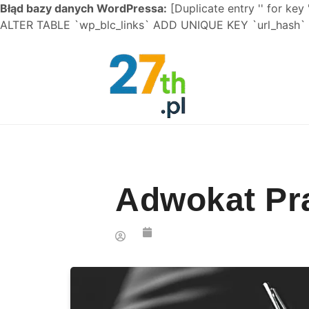
Błąd bazy danych WordPressa:
[Duplicate entry '' for key 
ALTER TABLE `wp_blc_links` ADD UNIQUE KEY `url_hash` (
Skip to content
Adwokat Pr