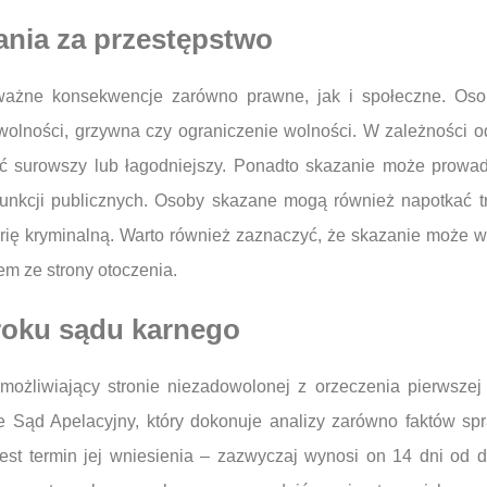
ania za przestępstwo
ważne konsekwencje zarówno prawne, jak i społeczne. Os
 wolności, grzywna czy ograniczenie wolności. W zależności o
ć surowszy lub łagodniejszy. Ponadto skazanie może prowad
funkcji publicznych. Osoby skazane mogą również napotkać t
ię kryminalną. Warto również zaznaczyć, że skazanie może wp
em ze strony otoczenia.
roku sądu karnego
ożliwiający stronie niezadowolonej z orzeczenia pierwszej 
je Sąd Apelacyjny, który dokonuje analizy zarówno faktów s
jest termin jej wniesienia – zazwyczaj wynosi on 14 dni od 