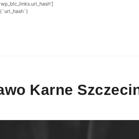
'wp_blc_links.url_hash']
`url_hash`)
awo Karne Szczeci