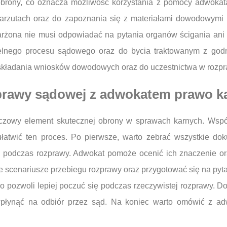
rony, co oznacza możliwość korzystania z pomocy adwokat
zarzutach oraz do zapoznania się z materiałami dowodowymi
rżona nie musi odpowiadać na pytania organów ścigania ani 
elnego procesu sądowego oraz do bycia traktowanym z god
 składania wniosków dowodowych oraz do uczestnictwa w rozp
prawy sądowej z adwokatem prawo k
uczowy element skutecznej obrony w sprawach karnych. Wspó
atwić ten proces. Po pierwsze, warto zebrać wszystkie do
podczas rozprawy. Adwokat pomoże ocenić ich znaczenie oraz
 scenariusze przebiegu rozprawy oraz przygotować się na pytan
 pozwoli lepiej poczuć się podczas rzeczywistej rozprawy. Do
łynąć na odbiór przez sąd. Na koniec warto omówić z adw