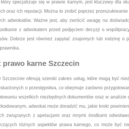
tóry specjalizuje się w prawie karnym, jest kluczowy dla sk
h oraz ich reputacji. Można to zrobić poprzez przeszukiwanie i
nych adwokatów. Ważne jest, aby zwrócić uwagę na doświa
. Spotkanie z adwokatem przed podjęciem decyzji o współpra
sów. Dobrze jest również zapytać znajomych lub rodzinę o 
prawnika.
t prawo karne Szczecin
 Szczecinie oferują szeroki zakres usług, które mogą być n
skarżonych o przestępstwa, co obejmuje zarówno przygotowanie 
otowaniu wszelkich niezbędnych dokumentów oraz w analizie
oszkodowanym, adwokat może doradzić mu, jakie kroki powinien
ch związanych z apelacjami oraz innymi środkami odwoław
czących różnych aspektów prawa karnego, co może być ni