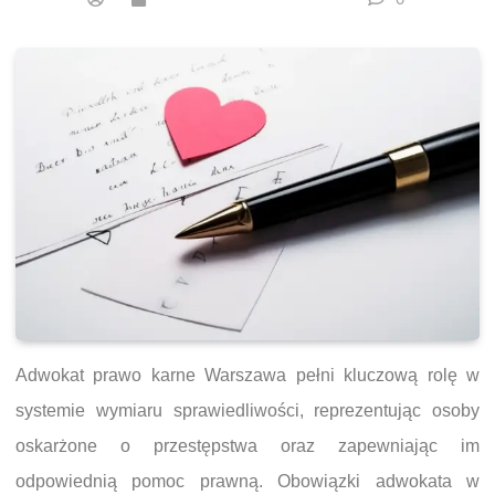
Adwokat prawo karne Warszawa pełni kluczową rolę w
systemie wymiaru sprawiedliwości, reprezentując osoby
oskarżone o przestępstwa oraz zapewniając im
odpowiednią pomoc prawną. Obowiązki adwokata w