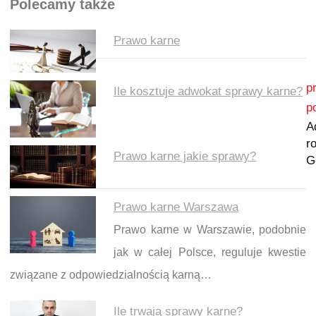
Polecamy także
Prawo karne
Nawigacja wpisu
p
Ile kosztuje adwokat sprawy karne?
p
A
r
Prawo karne jakie sprawy?
G
Prawo karne Warszawa
Prawo karne w Warszawie, podobnie
jak w całej Polsce, reguluje kwestie
związane z odpowiedzialnością karną…
Ile trwają sprawy karne?