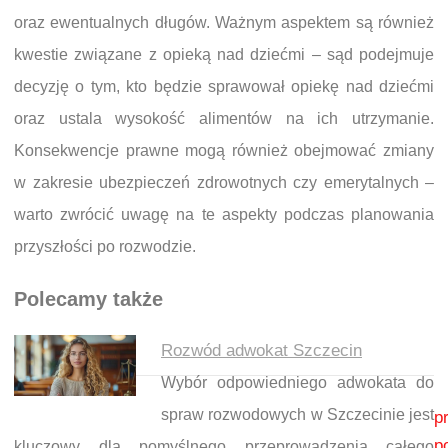
oraz ewentualnych długów. Ważnym aspektem są również
kwestie związane z opieką nad dziećmi – sąd podejmuje
decyzję o tym, kto będzie sprawował opiekę nad dziećmi
oraz ustala wysokość alimentów na ich utrzymanie.
Konsekwencje prawne mogą również obejmować zmiany
w zakresie ubezpieczeń zdrowotnych czy emerytalnych –
warto zwrócić uwagę na te aspekty podczas planowania
przyszłości po rozwodzie.
Polecamy także
Rozwód adwokat Szczecin
Wybór odpowiedniego adwokata do
Nawigacja wpisu
spraw rozwodowych w Szczecinie jest
p
p
kluczowy dla pomyślnego przeprowadzenia całego