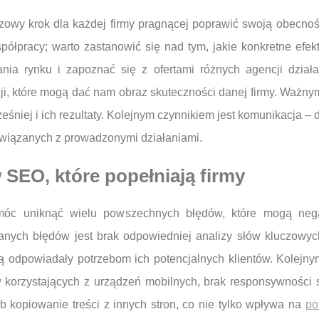
zowy krok dla każdej firmy pragnącej poprawić swoją obecnoś
ółpracy; warto zastanowić się nad tym, jakie konkretne efe
nia rynku i zapoznać się z ofertami różnych agencji dzia
ji, które mogą dać nam obraz skuteczności danej firmy. Ważnym 
eśniej i ich rezultaty. Kolejnym czynnikiem jest komunikacja –
związanych z prowadzonymi działaniami.
 SEO, które popełniają firmy
c uniknąć wielu powszechnych błędów, które mogą nega
nych błędów jest brak odpowiedniej analizy słów kluczowych
dą odpowiadały potrzebom ich potencjalnych klientów. Kolejny
w korzystających z urządzeń mobilnych, brak responsywności s
 lub kopiowanie treści z innych stron, co nie tylko wpływa na
po