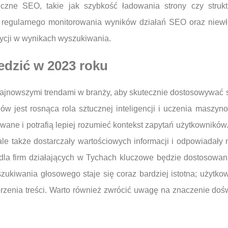
niczne SEO, takie jak szybkość ładowania strony czy str
 regularnego monitorowania wyników działań SEO oraz niewł
ycji w wynikach wyszukiwania.
edzić w 2023 roku
jnowszymi trendami w branży, aby skutecznie dostosowywać s
w jest rosnąca rola sztucznej inteligencji i uczenia maszyn
ne i potrafią lepiej rozumieć kontekst zapytań użytkowników. D
e także dostarczały wartościowych informacji i odpowiadały 
la firm działających w Tychach kluczowe będzie dostosowanie
ukiwania głosowego staje się coraz bardziej istotna; użytkow
rzenia treści. Warto również zwrócić uwagę na znaczenie doś