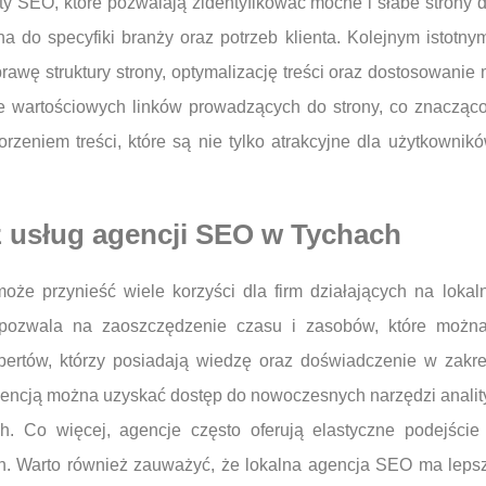
ty SEO, które pozwalają zidentyfikować mocne i słabe strony 
ana do specyfiki branży oraz potrzeb klienta. Kolejnym istotn
prawę struktury strony, optymalizację treści oraz dostosowan
anie wartościowych linków prowadzących do strony, co znaczą
orzeniem treści, które są nie tylko atrakcyjne dla użytkowni
z usług agencji SEO w Tychach
e przynieść wiele korzyści dla firm działających na lokal
 pozwala na zaoszczędzenie czasu i zasobów, które możn
pertów, którzy posiadają wiedzę oraz doświadczenie w zakr
encją można uzyskać dostęp do nowoczesnych narzędzi analityc
ych. Co więcej, agencje często oferują elastyczne podejście
h. Warto również zauważyć, że lokalna agencja SEO ma lepsze