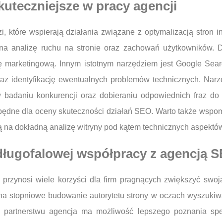
kuteczniejsze w pracy agencji
, które wspierają działania związane z optymalizacją stron i
a na analizę ruchu na stronie oraz zachowań użytkowników. 
ię marketingową. Innym istotnym narzędziem jest Google Sea
z identyfikację ewentualnych problemów technicznych. Narzę
adaniu konkurencji oraz dobieraniu odpowiednich fraz do o
będne dla oceny skuteczności działań SEO. Warto także wspo
ą na dokładną analizę witryny pod kątem technicznych aspekt
 długofalowej współpracy z agencją 
rzynosi wiele korzyści dla firm pragnących zwiększyć swoj
 na stopniowe budowanie autorytetu strony w oczach wyszukiw
 partnerstwu agencja ma możliwość lepszego poznania specy