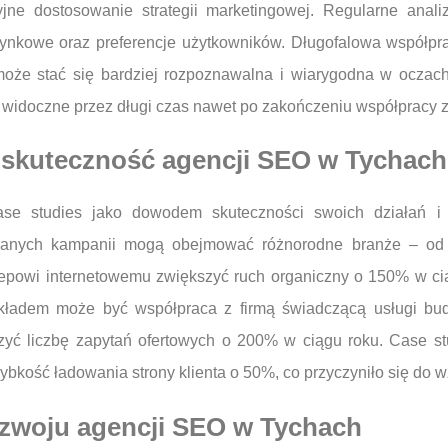
jne dostosowanie strategii marketingowej. Regularne anal
ynkowe oraz preferencje użytkowników. Długofalowa współprac
oże stać się bardziej rozpoznawalna i wiarygodna w oczach
 widoczne przez długi czas nawet po zakończeniu współpracy z
ą skuteczność agencji SEO w Tychach
e studies jako dowodem skuteczności swoich działań i u
 udanych kampanii mogą obejmować różnorodne branże – od
powi internetowemu zwiększyć ruch organiczny o 150% w cią
rzykładem może być współpraca z firmą świadczącą usługi bu
zyć liczbę zapytań ofertowych o 200% w ciągu roku. Case s
ybkość ładowania strony klienta o 50%, co przyczyniło się do w
rozwoju agencji SEO w Tychach