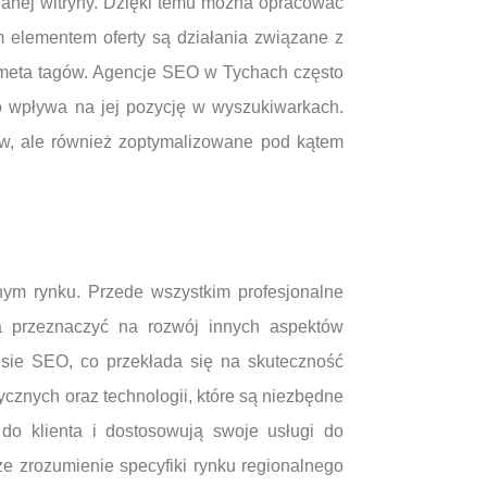
danej witryny. Dzięki temu można opracować
ym elementem oferty są działania związane z
ie meta tagów. Agencje SEO w Tychach często
co wpływa na jej pozycję w wyszukiwarkach.
ków, ale również zoptymalizowane pod kątem
nym rynku. Przede wszystkim profesjonalne
a przeznaczyć na rozwój innych aspektów
esie SEO, co przekłada się na skuteczność
znych oraz technologii, które są niezbędne
 do klienta i dostosowują swoje usługi do
 zrozumienie specyfiki rynku regionalnego