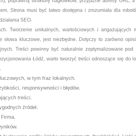
ach), poprawną strukturę nagłówków, przyjazne adresy URL, a 
niem. Strona musi być łatwo dostępna i zrozumiała dla robot
 działania SEO.
h. Tworzenie unikalnych, wartościowych i angażujących m
 słowa kluczowe, jest niezbędne. Dotyczy to zarówno opisów
yjnych. Treści powinny być naturalnie zoptymalizowane pod
ozycjonowania Łódź, warto tworzyć treści odnoszące się do 
.
luczowych, w tym fraz lokalnych.
zybkości, responsywności i błędów.
jących treści.
ygodnych źródeł.
 Firma.
wyników.