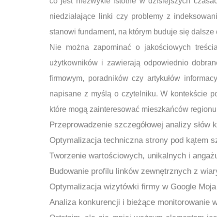
co jest niezwykle istotne w dzisiejszych czas
niedziałające linki czy problemy z indeksowa
stanowi fundament, na którym buduje się dalsze
Nie można zapominać o jakościowych treściac
użytkowników i zawierają odpowiednio dobrane
firmowym, poradników czy artykułów informac
napisane z myślą o czytelniku. W kontekście p
które mogą zainteresować mieszkańców regionu
Przeprowadzenie szczegółowej analizy słów k
Optymalizacja techniczna strony pod kątem s
Tworzenie wartościowych, unikalnych i angażu
Budowanie profilu linków zewnętrznych z wiar
Optymalizacja wizytówki firmy w Google Moja
Analiza konkurencji i bieżące monitorowanie 