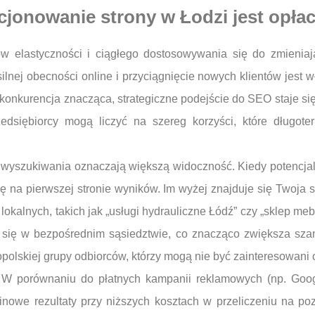
cjonowanie strony w Łodzi jest opła
 elastyczności i ciągłego dostosowywania się do zmienia
nej obecności online i przyciągnięcie nowych klientów jest 
onkurencja znacząca, strategiczne podejście do SEO staje się 
edsiębiorcy mogą liczyć na szereg korzyści, które długote
yszukiwania oznaczają większą widoczność. Kiedy potencjalni
e się na pierwszej stronie wyników. Im wyżej znajduje się Twoj
okalnych, takich jak „usługi hydrauliczne Łódź” czy „sklep me
 się w bezpośrednim sąsiedztwie, co znacząco zwiększa szans
opolskiej grupy odbiorców, którzy mogą nie być zainteresowani o
. W porównaniu do płatnych kampanii reklamowych (np. Google
nowe rezultaty przy niższych kosztach w przeliczeniu na po