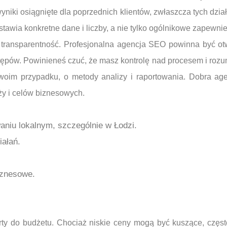
yniki osiągnięte dla poprzednich klientów, zwłaszcza tych dzi
tawia konkretne dane i liczby, a nie tylko ogólnikowe zapewnie
transparentność. Profesjonalna agencja SEO powinna być ot
stępów. Powinieneś czuć, że masz kontrolę nad procesem i rozum
Twoim przypadku, o metody analizy i raportowania. Dobra a
ży i celów biznesowych.
.
niu lokalnym, szczególnie w Łodzi.
iałań.
iznesowe.
ty do budżetu. Chociaż niskie ceny mogą być kuszące, często