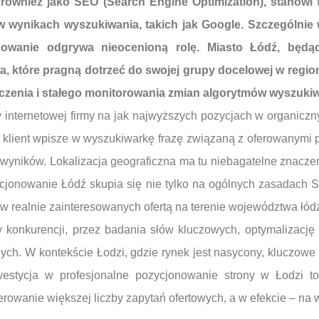
ównież jako SEO (Search Engine Optimization), stanowi f
w wynikach wyszukiwania, takich jak Google. Szczególnie
jonowanie odgrywa nieocenioną rolę. Miasto Łódź, bę
wa, które pragną dotrzeć do swojej grupy docelowej w regi
czenia i stałego monitorowania zmian algorytmów wyszukiw
 internetowej firmy na jak najwyższych pozycjach w organicz
y klient wpisze w wyszukiwarkę frazę związaną z oferowanymi 
e wyników. Lokalizacja geograficzna ma tu niebagatelne znacze
ycjonowanie Łódź skupia się nie tylko na ogólnych zasadach 
ów realnie zainteresowanych ofertą na terenie województwa łód
y konkurencji, przez badania słów kluczowych, optymalizację 
ych. W kontekście Łodzi, gdzie rynek jest nasycony, kluczowe s
westycja w profesjonalne pozycjonowanie strony w Łodzi to 
rowanie większej liczby zapytań ofertowych, a w efekcie – na w