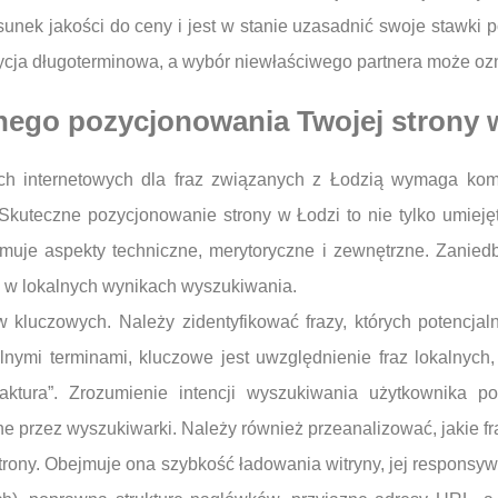
sunek jakości do ceny i jest w stanie uzasadnić swoje stawki 
tycja długoterminowa, a wybór niewłaściwego partnera może ozn
nego pozycjonowania Twojej strony 
ch internetowych dla fraz związanych z Łodzią wymaga komp
kuteczne pozycjonowanie strony w Łodzi to nie tylko umieję
ejmuje aspekty techniczne, merytoryczne i zewnętrzne. Zanie
 w lokalnych wynikach wyszukiwania.
 kluczowych. Należy zidentyfikować frazy, których potencjal
lnymi terminami, kluczowe jest uwzględnienie fraz lokalnych, 
ktura”. Zrozumienie intencji wyszukiwania użytkownika poz
e przez wyszukiwarki. Należy również przeanalizować, jakie fr
 strony. Obejmuje ona szybkość ładowania witryny, jej respons