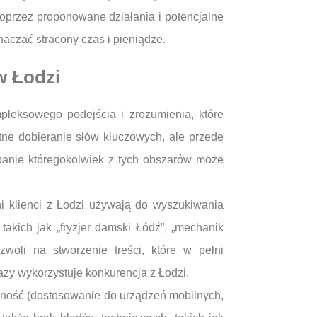
poprzez proponowane działania i potencjalne
aczać stracony czas i pieniądze.
w Łodzi
leksowego podejścia i zrozumienia, które
tne dobieranie słów kluczowych, ale przede
dbanie któregokolwiek z tych obszarów może
ni klienci z Łodzi używają do wyszukiwania
takich jak „fryzjer damski Łódź”, „mechanik
woli na stworzenie treści, które w pełni
azy wykorzystuje konkurencja z Łodzi.
ywność (dostosowanie do urządzeń mobilnych,