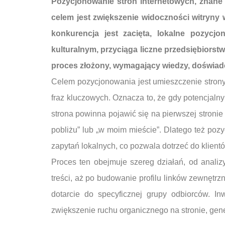
Pozycjonowanie stron internetowych, znane r
celem jest zwiększenie widoczności witryny 
konkurencja jest zacięta, lokalne pozyc
kulturalnym, przyciąga liczne przedsiębiorst
proces złożony, wymagający wiedzy, doświad
Celem pozycjonowania jest umieszczenie strony
fraz kluczowych. Oznacza to, że gdy potencjaln
strona powinna pojawić się na pierwszej stroni
pobliżu” lub „w moim mieście”. Dlatego też poz
zapytań lokalnych, co pozwala dotrzeć do klient
Proces ten obejmuje szereg działań, od analiz
treści, aż po budowanie profilu linków zewnętrzn
dotarcie do specyficznej grupy odbiorców. In
zwiększenie ruchu organicznego na stronie, gene