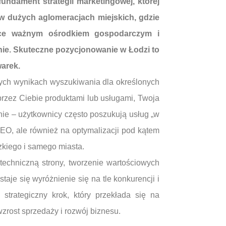
undament strategii marketingowej, której
 w dużych aglomeracjach miejskich, gdzie
dące ważnym ośrodkiem gospodarczym i
onie. Skuteczne pozycjonowanie w Łodzi to
arek.
nych wynikach wyszukiwania dla określonych
przez Ciebie produktami lub usługami, Twoja
nie – użytkownicy często poszukują usług „w
SEO, ale również na optymalizacji pod kątem
zkiego i samego miasta.
techniczną strony, tworzenie wartościowych
taje się wyróżnienie się na tle konkurencji i
strategiczny krok, który przekłada się na
zrost sprzedaży i rozwój biznesu.