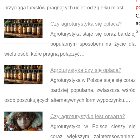
p
przyciąga turystów pragnących uciec od zgiełku miast…
C
a
Czy agroturystyka się opłaca?
s
Agroturystyka staje się coraz bardziej
popularnym sposobem na życie dla
wielu osób, które pragną połączyć…
Agroturystyka czy się opłaca?
Agroturystyka w Polsce staje się coraz
bardziej popularna, zwłaszcza wśród
osób poszukujących alternatywnych form wypoczynku.…
Czy agroturystyka jest otwarta?
Agroturystyka w Polsce cieszy się
coraz większym zainteresowaniem,