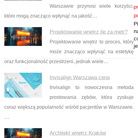
Nawigacja wpisu
Warszawie przynosi wiele korzyści,
p
p
które mogą znacząco wpłynąć na jakość…
P
na
Projektowanie wnętrz ile za metr?
c
Projektowanie wnętrz to proces, który
j
może znacząco wpłynąć na estetykę
oraz funkcjonalność przestrzeni, jednak wiele…
Invisalign Warszawa cena
Invisalign to nowoczesna metoda
prostowania zębów, która zyskuje
coraz większą popularność wśród pacjentów w Warszawie.
…
Architekt wnętrz Kraków