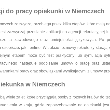
cji do pracy opiekunki w Niemczech
emczech zazwyczaj przebiega przez kilka etapów, które mają 
jest zazwyczaj przesłanie aplikacji do agencji rekrutacyjnej 
adczenia zawodowego oraz umiejętności językowych. Po 
osobiście, jak i online. W trakcie rozmowy rekruterzy starają
lejnym etapem może być test praktyczny lub symulacja sy
tacyjnego następuje podpisanie umowy o pracę oraz ustal
z warunkami pracy oraz obowiązkami wynikającymi z umowy prz
opiekunka w Niemczech
ą wiele zalet, które przyciągają osoby z różnych krajów do 
trudnienia w kraju, gdzie zapotrzebowanie na opiekunki jes