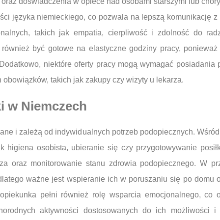
ji oraz doświadczenia w opiece nad osobami starszymi lub chor
i języka niemieckiego, co pozwala na lepszą komunikację z 
onalnych, takich jak empatia, cierpliwość i zdolność do ra
 również być gotowe na elastyczne godziny pracy, poniewa
 Dodatkowo, niektóre oferty pracy mogą wymagać posiadania pr
bowiązków, takich jak zakupy czy wizyty u lekarza.
ki w Niemczech
ane i zależą od indywidualnych potrzeb podopiecznych. Wśró
ak higiena osobista, ubieranie się czy przygotowywanie posi
rza oraz monitorowanie stanu zdrowia podopiecznego. W p
latego ważne jest wspieranie ich w poruszaniu się po domu 
 opiekunka pełni również rolę wsparcia emocjonalnego, co
orodnych aktywności dostosowanych do ich możliwości i 