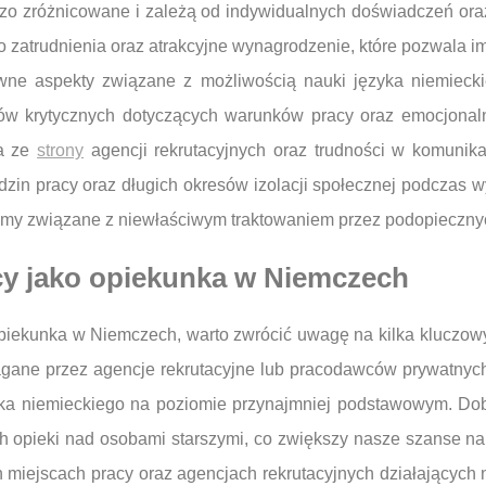
o zróżnicowane i zależą od indywidualnych doświadczeń oraz
 zatrudnienia oraz atrakcyjne wynagrodzenie, które pozwala im
tywne aspekty związane z możliwością nauki języka niemiec
ów krytycznych dotyczących warunków pracy oraz emocjona
ia ze
strony
agencji rekrutacyjnych oraz trudności w komunika
zin pracy oraz długich okresów izolacji społecznej podczas
lemy związane z niewłaściwym traktowaniem przez podopiecznych
cy jako opiekunka w Niemczech
opiekunka w Niemczech, warto zwrócić uwagę na kilka kluczow
ane przez agencje rekrutacyjne lub pracodawców prywatnych.
a niemieckiego na poziomie przynajmniej podstawowym. Dob
h opieki nad osobami starszymi, co zwiększy nasze szanse na 
h miejscach pracy oraz agencjach rekrutacyjnych działających 