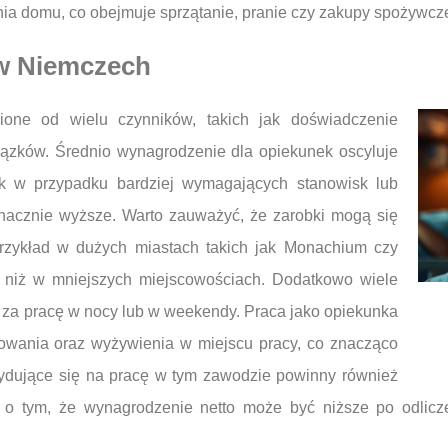
a domu, co obejmuje sprzątanie, pranie czy zakupy spożywcz
 w Niemczech
one od wielu czynników, takich jak doświadczenie
iązków. Średnio wynagrodzenie dla opiekunek oscyluje
k w przypadku bardziej wymagających stanowisk lub
nacznie wyższe. Warto zauważyć, że zarobki mogą się
przykład w dużych miastach takich jak Monachium czy
 niż w mniejszych miejscowościach. Dodatkowo wiele
ki za pracę w nocy lub w weekendy. Praca jako opiekunka
rowania oraz wyżywienia w miejscu pracy, co znacząco
ydujące się na pracę w tym zawodzie powinny również
o tym, że wynagrodzenie netto może być niższe po odlicz