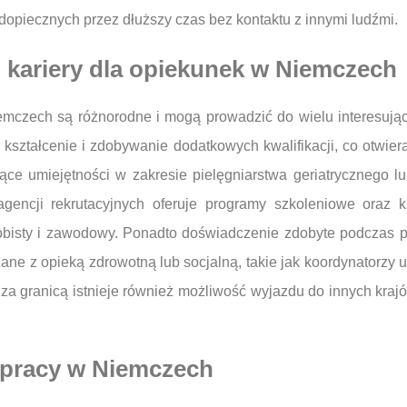
dopiecznych przez dłuższy czas bez kontaktu z innymi ludźmi.
u kariery dla opiekunek w Niemczech
iemczech są różnorodne i mogą prowadzić do wielu interesuj
ształcenie i zdobywanie dodatkowych kwalifikacji, co otwiera 
ące umiejętności w zakresie pielęgniarstwa geriatrycznego lub
agencji rekrutacyjnych oferuje programy szkoleniowe oraz 
sobisty i zawodowy. Ponadto doświadczenie zdobyte podczas 
ane z opieką zdrowotną lub socjalną, takie jak koordynatorzy 
a granicą istnieje również możliwość wyjazdu do innych kraj
o pracy w Niemczech