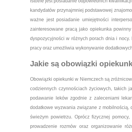
istotne jest posiadanie odpowiednich kwalifikac
kandydatów przynajmniej podstawowej znajomośc
ważne jest posiadanie umiejętności interpers
zainteresowane pracą jako opiekunka powinny
dyspozycyjności w różnych porach dnia i nocy.
pracy oraz umożliwia wykonywanie dodatkowych o
Jakie są obowiązki opiekun
Obowiązki opiekunki w Niemczech są zróżnicow
codziennych czynnościach życiowych, takich j
podawanie leków zgodnie z zaleceniami leka
dodatkowe wyzwania związane z mobilnością, d
świeżym powietrzu. Oprócz fizycznej pomocy,
prowadzenie rozmów oraz organizowanie różn