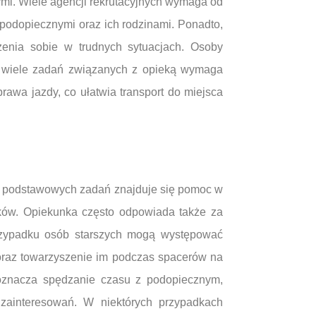
ymi. Wiele agencji rekrutacyjnych wymaga od
podopiecznymi oraz ich rodzinami. Ponadto,
dzenia sobie w trudnych sytuacjach. Osoby
ż wiele zadań związanych z opieką wymaga
awa jazdy, co ułatwia transport do miejsca
d podstawowych zadań znajduje się pomoc w
łków. Opiekunka często odpowiada także za
rzypadku osób starszych mogą występować
oraz towarzyszenie im podczas spacerów na
 oznacza spędzanie czasu z podopiecznym,
zainteresowań. W niektórych przypadkach