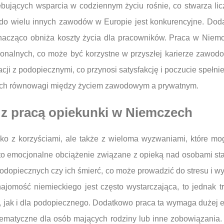
ebujących wsparcia w codziennym życiu rośnie, co stwarza lic
do wielu innych zawodów w Europie jest konkurencyjne. Dodatk
znacząco obniża koszty życia dla pracowników. Praca w Niem
sonalnych, co może być korzystne w przyszłej karierze zawod
cji z podopiecznymi, co przynosi satysfakcję i poczucie spełni
ących równowagi między życiem zawodowym a prywatnym.
 z pracą opiekunki w Niemczech
lko z korzyściami, ale także z wieloma wyzwaniami, które 
o emocjonalne obciążenie związane z opieką nad osobami sta
y podopiecznych czy ich śmierć, co może prowadzić do stresu
ajomość niemieckiego jest często wystarczająca, to jednak 
i, jak i dla podopiecznego. Dodatkowo praca ta wymaga dużej e
lematyczne dla osób mających rodziny lub inne zobowiązania. 