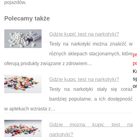
pojazdów.
Polecamy także
Gdzie kupić test na narkotyki?
Testy na narkotyki można znaleźć w
Nawigacja wpisu
różnych sklepach stacjonarnych, które
p
p
oferują produkty związane z zdrowiem…
K
s
Gdzie kupic test na narkotyki?
o
Testy na narkotyki stały się coraz
bardziej popularne, a ich dostępność
w aptekach wzrasta z…
Gdzie mozna kupic test na
narkotyki?