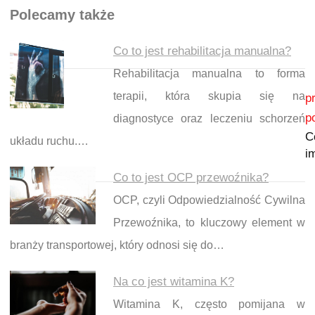
Polecamy także
Co to jest rehabilitacja manualna?
Rehabilitacja manualna to forma
Nawigacja wpisu
terapii, która skupia się na
p
p
diagnostyce oraz leczeniu schorzeń
C
układu ruchu.…
i
Co to jest OCP przewoźnika?
OCP, czyli Odpowiedzialność Cywilna
Przewoźnika, to kluczowy element w
branży transportowej, który odnosi się do…
Na co jest witamina K?
Witamina K, często pomijana w