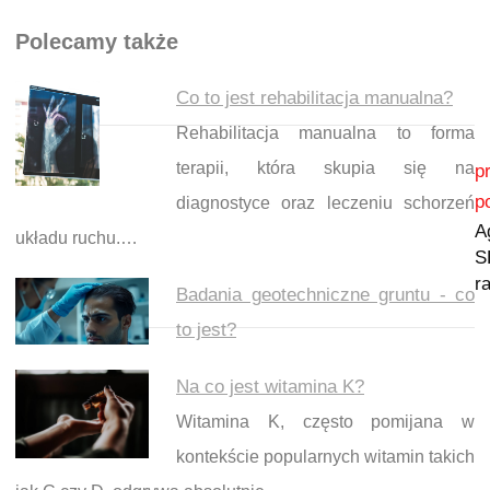
Polecamy także
Co to jest rehabilitacja manualna?
Rehabilitacja manualna to forma
Nawigacja wpisu
terapii, która skupia się na
p
p
diagnostyce oraz leczeniu schorzeń
A
układu ruchu.…
S
r
Badania geotechniczne gruntu - co
to jest?
Na co jest witamina K?
Witamina K, często pomijana w
kontekście popularnych witamin takich