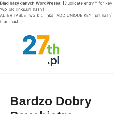
Błąd bazy danych WordPressa:
[Duplicate entry '' for key
'wp_blc_links.url_hash']
ALTER TABLE `wp_blc_links` ADD UNIQUE KEY `url_hash`
(`url_hash`)
Skip to content
Bardzo Dobry