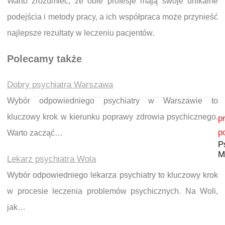
Warto zrozumieć, że obie profesje mają swoje unikalne
podejścia i metody pracy, a ich współpraca może przynieść
najlepsze rezultaty w leczeniu pacjentów.
Polecamy także
Dobry psychiatra Warszawa
Wybór odpowiedniego psychiatry w Warszawie to
Nawigacja wpisu
kluczowy krok w kierunku poprawy zdrowia psychicznego.
p
p
Warto zacząć…
P
M
Lekarz psychiatra Wola
Wybór odpowiedniego lekarza psychiatry to kluczowy krok
w procesie leczenia problemów psychicznych. Na Woli,
jak…