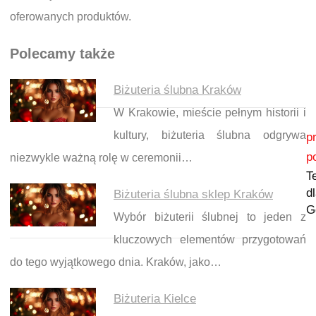
oferowanych produktów.
Polecamy także
Biżuteria ślubna Kraków
W Krakowie, mieście pełnym historii i
Nawigacja wpisu
kultury, biżuteria ślubna odgrywa
p
p
niezwykle ważną rolę w ceremonii…
T
d
Biżuteria ślubna sklep Kraków
G
Wybór biżuterii ślubnej to jeden z
kluczowych elementów przygotowań
do tego wyjątkowego dnia. Kraków, jako…
Biżuteria Kielce