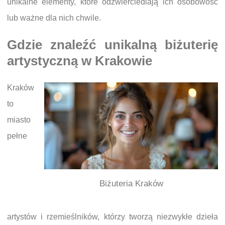
unikalne elementy, które odzwierciedlają ich osobowość
lub ważne dla nich chwile.
Gdzie znaleźć unikalną biżuterię
artystyczną w Krakowie
Kraków
to
miasto
pełne
Biżuteria Kraków
artystów i rzemieślników, którzy tworzą niezwykłe dzieła