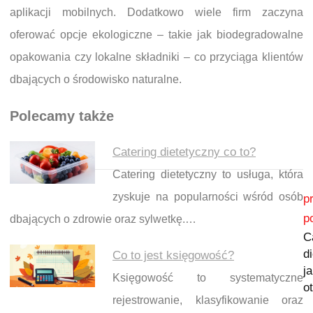
aplikacji mobilnych. Dodatkowo wiele firm zaczyna
oferować opcje ekologiczne – takie jak biodegradowalne
opakowania czy lokalne składniki – co przyciąga klientów
dbających o środowisko naturalne.
Polecamy także
Catering dietetyczny co to?
Catering dietetyczny to usługa, która
Nawigacja wpisu
zyskuje na popularności wśród osób
p
p
dbających o zdrowie oraz sylwetkę.…
C
d
Co to jest księgowość?
j
Księgowość to systematyczne
o
rejestrowanie, klasyfikowanie oraz