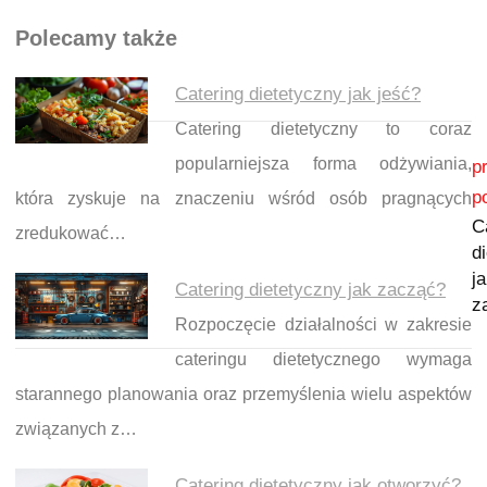
Polecamy także
Catering dietetyczny jak jeść?
Catering dietetyczny to coraz
Nawigacja wpisu
popularniejsza forma odżywiania,
p
p
która zyskuje na znaczeniu wśród osób pragnących
C
zredukować…
d
j
Catering dietetyczny jak zacząć?
z
Rozpoczęcie działalności w zakresie
cateringu dietetycznego wymaga
starannego planowania oraz przemyślenia wielu aspektów
związanych z…
Catering dietetyczny jak otworzyć?