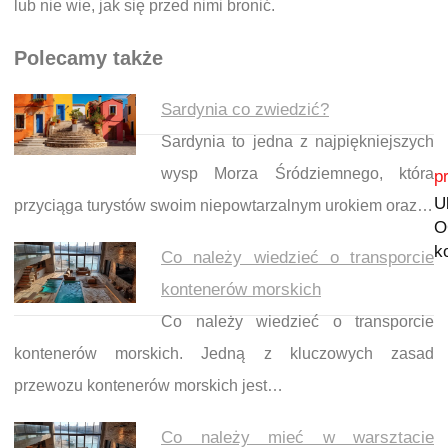
lub nie wie, jak się przed nimi bronić.
Polecamy także
Sardynia co zwiedzić?
Sardynia to jedna z najpiękniejszych
Nawigacja wpisu
wysp Morza Śródziemnego, która
p
U
przyciąga turystów swoim niepowtarzalnym urokiem oraz…
O
k
Co należy wiedzieć o transporcie
kontenerów morskich
Co należy wiedzieć o transporcie
kontenerów morskich. Jedną z kluczowych zasad
przewozu kontenerów morskich jest…
Co należy mieć w warsztacie