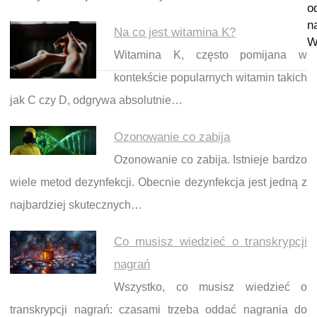
o
n
Na co jest witamina K?
W
Witamina K, często pomijana w
kontekście popularnych witamin takich
jak C czy D, odgrywa absolutnie…
Ozonowanie co zabija
Ozonowanie co zabija. Istnieje bardzo
wiele metod dezynfekcji. Obecnie dezynfekcja jest jedną z
najbardziej skutecznych…
Co musisz wiedzieć o transkrypcji
nagrań
Wszystko, co musisz wiedzieć o
transkrypcji nagrań: czasami trzeba oddać nagrania do