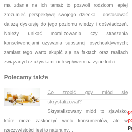
ma zdanie na ich temat; to pozwoli rodzicom lepiej
zrozumieć perspektywę swojego dziecka i dostosować
dalszą dyskusję do jego poziomu wiedzy i doświadczeń.
Należy unikać moralizowania czy straszenia
konsekwencjami używania substancji psychoaktywnych;
zamiast tego warto skupić się na faktach oraz realiach
związanych z używkami i ich wpływem na życie ludzi.
Polecamy także
Co zrobić gdy miód się
skrystalizował?
Nawigacja wpisu
Skrystalizowany miód to zjawisko,
p
p
które może zaskoczyć wielu konsumentów, ale w
P
rzeczywistości jest to naturalny…