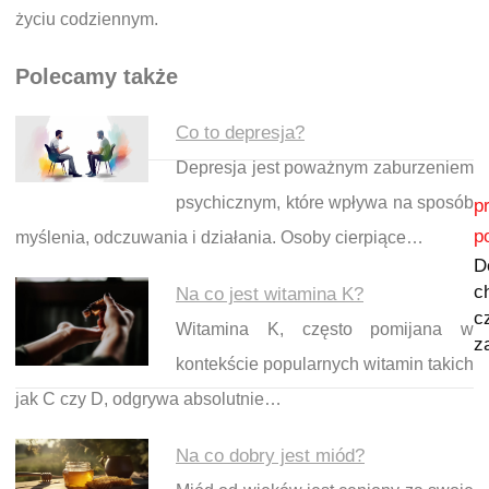
życiu codziennym.
Polecamy także
Co to depresja?
Depresja jest poważnym zaburzeniem
Nawigacja wpisu
psychicznym, które wpływa na sposób
p
p
myślenia, odczuwania i działania. Osoby cierpiące…
D
c
Na co jest witamina K?
c
Witamina K, często pomijana w
z
kontekście popularnych witamin takich
jak C czy D, odgrywa absolutnie…
Na co dobry jest miód?