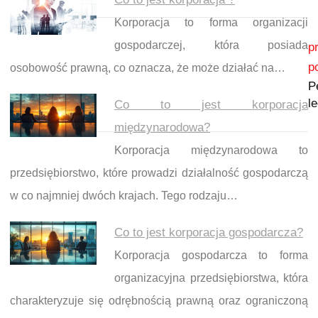
Korporacja to forma organizacji
Nawigacja wpisu
gospodarczej, która posiada
p
p
osobowość prawną, co oznacza, że może działać na…
P
l
Co to jest korporacja
międzynarodowa?
Korporacja międzynarodowa to
przedsiębiorstwo, które prowadzi działalność gospodarczą
w co najmniej dwóch krajach. Tego rodzaju…
Co to jest korporacja gospodarcza?
Korporacja gospodarcza to forma
organizacyjna przedsiębiorstwa, która
charakteryzuje się odrębnością prawną oraz ograniczoną