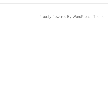
Proudly Powered By WordPress
|
Theme : 