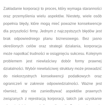
Zakładanie korporacji to proces, który wymaga staranności
oraz przemyślenia wielu aspektów. Niestety, wiele osób
popełnia błędy, które mogą mieć poważne konsekwencje
dla przyszłości firmy. Jednym z najczęstszych błędów jest
brak odpowiedniego planu biznesowego. Bez jasno
określonych celów oraz strategii działania, korporacja
może napotkać trudności w osiągnięciu sukcesu. Kolejnym
problemem jest niewłaściwy dobór formy prawnej
działalności. Wybór niewłaściwej struktury może prowadzić
do niekorzystnych konsekwencji podatkowych oraz
ograniczeń w zakresie odpowiedzialności. Ważne jest
również, aby nie zaniedbywać aspektów prawnych
związanych z rejestracją korporacji, takich jak uzyskanie