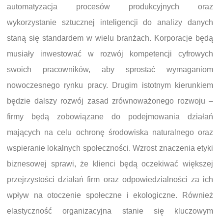
automatyzacja procesów produkcyjnych oraz
wykorzystanie sztucznej inteligencji do analizy danych
staną się standardem w wielu branżach. Korporacje będą
musiały inwestować w rozwój kompetencji cyfrowych
swoich pracowników, aby sprostać wymaganiom
nowoczesnego rynku pracy. Drugim istotnym kierunkiem
będzie dalszy rozwój zasad zrównoważonego rozwoju –
firmy będą zobowiązane do podejmowania działań
mających na celu ochronę środowiska naturalnego oraz
wspieranie lokalnych społeczności. Wzrost znaczenia etyki
biznesowej sprawi, że klienci będą oczekiwać większej
przejrzystości działań firm oraz odpowiedzialności za ich
wpływ na otoczenie społeczne i ekologiczne. Również
elastyczność organizacyjna stanie się kluczowym