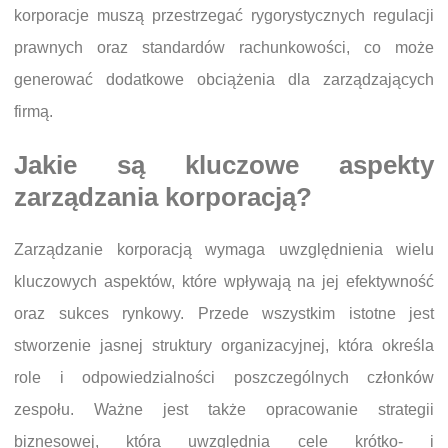
korporacje muszą przestrzegać rygorystycznych regulacji
prawnych oraz standardów rachunkowości, co może
generować dodatkowe obciążenia dla zarządzających
firmą.
Jakie są kluczowe aspekty
zarządzania korporacją?
Zarządzanie korporacją wymaga uwzględnienia wielu
kluczowych aspektów, które wpływają na jej efektywność
oraz sukces rynkowy. Przede wszystkim istotne jest
stworzenie jasnej struktury organizacyjnej, która określa
role i odpowiedzialności poszczególnych członków
zespołu. Ważne jest także opracowanie strategii
biznesowej, która uwzględnia cele krótko- i