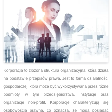
Korporacja to złożona struktura organizacyjna, która działa
na podstawie przepisów prawa. Jest to forma działalności
gospodarczej, która może być wykorzystywana przez różne
podmioty, w tym przedsiębiorstwa, instytucje oraz
organizacje non-profit. Korporacje charakteryzują się
osobowością prawną, co oznacza, że mogą posiadać