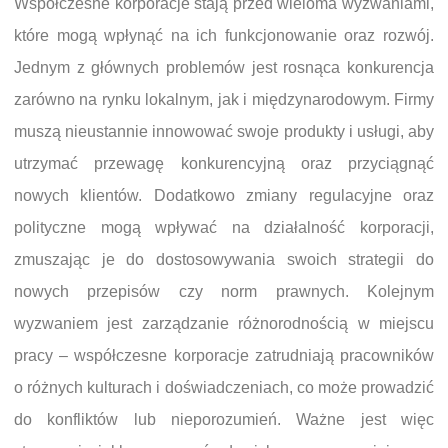
Współczesne korporacje stają przed wieloma wyzwaniami,
które mogą wpłynąć na ich funkcjonowanie oraz rozwój.
Jednym z głównych problemów jest rosnąca konkurencja
zarówno na rynku lokalnym, jak i międzynarodowym. Firmy
muszą nieustannie innowować swoje produkty i usługi, aby
utrzymać przewagę konkurencyjną oraz przyciągnąć
nowych klientów. Dodatkowo zmiany regulacyjne oraz
polityczne mogą wpływać na działalność korporacji,
zmuszając je do dostosowywania swoich strategii do
nowych przepisów czy norm prawnych. Kolejnym
wyzwaniem jest zarządzanie różnorodnością w miejscu
pracy – współczesne korporacje zatrudniają pracowników
o różnych kulturach i doświadczeniach, co może prowadzić
do konfliktów lub nieporozumień. Ważne jest więc