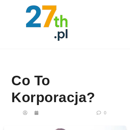
Skip to content
Co To
Korporacja?
0