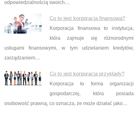
odpowiedzialnością swoich…
Co to jest korporacja finansowa?
Korporacja finansowa to instytucja,
która zajmuje się różnorodnymi
usługami finansowymi, w tym udzielaniem kredytów,
zarządzaniem…
Co to jest korporacja przykłady?
Korporacja to forma organizacji
gospodarczej, która posiada
osobowość prawną, co oznacza, że może działać jako…