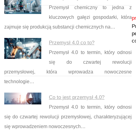
Przemysł chemiczny to jedna z
Nawigacja wpisu
kluczowych gałęzi gospodarki, która
p
P
zajmuje się produkcją substancji chemicznych na…
p
c
Przemysł 4.0 co to?
Przemysł 4.0 to termin, który odnosi
się do czwartej rewolucji
przemysłowej, która wprowadza nowoczesne
technologie…
Co to jest przemysł 4.0?
Przemysł 4.0 to termin, który odnosi
się do czwartej rewolucji przemysłowej, charakteryzującej
się wprowadzeniem nowoczesnych…