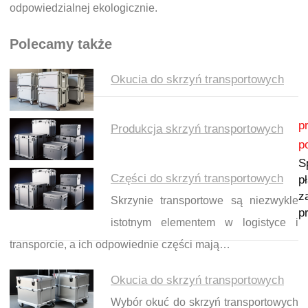
odpowiedzialnej ekologicznie.
Polecamy także
Okucia do skrzyń transportowych
Nawigacja wpisu
p
Produkcja skrzyń transportowych
p
S
Części do skrzyń transportowych
p
z
Skrzynie transportowe są niezwykle
p
istotnym elementem w logistyce i
transporcie, a ich odpowiednie części mają…
Okucia do skrzyń transportowych
Wybór okuć do skrzyń transportowych