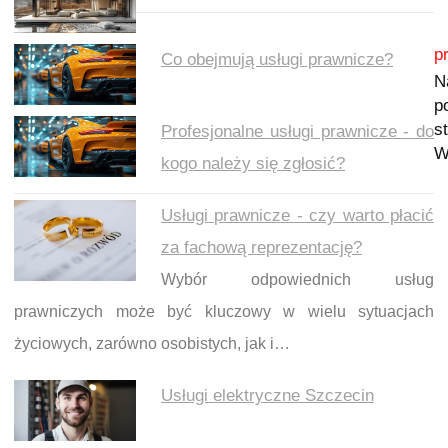
Nawigacja wpisu
p
Co obejmują usługi prawnicze?
N
p
s
Profesjonalne usługi prawnicze - do
W
kogo należy się zgłosić?
Usługi prawnicze - czy warto płacić
za fachową reprezentację?
Wybór odpowiednich usług
prawniczych może być kluczowy w wielu sytuacjach
życiowych, zarówno osobistych, jak i…
Usługi elektryczne Szczecin