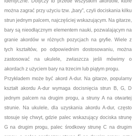
identyczne. Dotyczy to przede wszystkim akordów, które
można zagrać przy użyciu tzw. „bary”, czyli dociskania kilku
strun jednym palcem, najczęściej wskazującym. Na gitarze,
bary są nieodłącznym elementem nauki, pozwalającym na
granie akordów w różnych pozycjach na gryfie. Wiele z
tych kształtów, po odpowiednim dostosowaniu, można
zastosować na ukulele, zwłaszcza jeśli mówimy o
akordach z użyciem bary na trzecim lub piątym progu.
Przykładem może być akord A-dur. Na gitarze, popularny
kształt akordu A-dur wymaga docisnięcia strun B, G, D
jednym palcem na drugim progu, a struny A na otwartej
strunie. Na ukulele, dla uzyskania akordu A-dur, często
stosuje się chwyt, gdzie palec wskazujący dociska strunę
G na drugim progu, palec środkowy strunę C na drugim