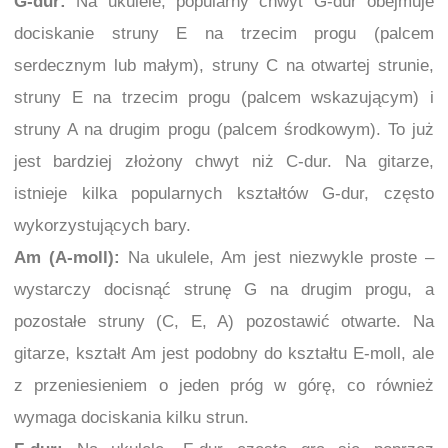
G-dur:
Na ukulele, popularny chwyt G-dur obejmuje
dociskanie struny E na trzecim progu (palcem
serdecznym lub małym), struny C na otwartej strunie,
struny E na trzecim progu (palcem wskazującym) i
struny A na drugim progu (palcem środkowym). To już
jest bardziej złożony chwyt niż C-dur. Na gitarze,
istnieje kilka popularnych kształtów G-dur, często
wykorzystujących bary.
Am (A-moll):
Na ukulele, Am jest niezwykle proste –
wystarczy docisnąć strunę G na drugim progu, a
pozostałe struny (C, E, A) pozostawić otwarte. Na
gitarze, kształt Am jest podobny do kształtu E-moll, ale
z przeniesieniem o jeden próg w górę, co również
wymaga dociskania kilku strun.