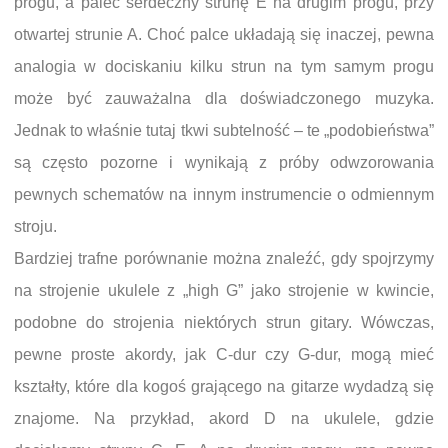
progu, a palec serdeczny strunę E na drugim progu, przy
otwartej strunie A. Choć palce układają się inaczej, pewna
analogia w dociskaniu kilku strun na tym samym progu
może być zauważalna dla doświadczonego muzyka.
Jednak to właśnie tutaj tkwi subtelność – te „podobieństwa”
są często pozorne i wynikają z próby odwzorowania
pewnych schematów na innym instrumencie o odmiennym
stroju.
Bardziej trafne porównanie można znaleźć, gdy spojrzymy
na strojenie ukulele z „high G” jako strojenie w kwincie,
podobne do strojenia niektórych strun gitary. Wówczas,
pewne proste akordy, jak C-dur czy G-dur, mogą mieć
kształty, które dla kogoś grającego na gitarze wydadzą się
znajome. Na przykład, akord D na ukulele, gdzie