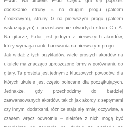
F-dur:
Na ukulele, F-dur często gra się poprzez
dociskanie struny E na drugim progu (palcem
środkowym), struny G na pierwszym progu (palcem
wskazującym) i pozostawienie otwartych strun C i A.
Na gitarze, F-dur jest jednym z pierwszych akordów,
który wymaga nauki barowania na pierwszym progu.
Jak widać z tych przykładów, wiele prostych akordów na
ukulele ma znacząco uproszczone formy w porównaniu do
gitary. Ta prostota jest jednym z kluczowych powodów, dla
których ukulele jest często polecane dla początkujących.
Jednakże, gdy przechodzimy do bardziej
zaawansowanych akordów, takich jak akordy z septymami
czy innymi dodatkami, różnice stają się mniej oczywiste, a
czasem wręcz odwrotnie – niektóre z nich mogą być