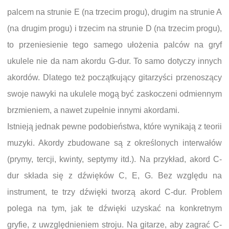
palcem na strunie E (na trzecim progu), drugim na strunie A
(na drugim progu) i trzecim na strunie D (na trzecim progu),
to przeniesienie tego samego ułożenia palców na gryf
ukulele nie da nam akordu G-dur. To samo dotyczy innych
akordów. Dlatego też początkujący gitarzyści przenoszący
swoje nawyki na ukulele mogą być zaskoczeni odmiennym
brzmieniem, a nawet zupełnie innymi akordami.
Istnieją jednak pewne podobieństwa, które wynikają z teorii
muzyki. Akordy zbudowane są z określonych interwałów
(prymy, tercji, kwinty, septymy itd.). Na przykład, akord C-
dur składa się z dźwięków C, E, G. Bez względu na
instrument, te trzy dźwięki tworzą akord C-dur. Problem
polega na tym, jak te dźwięki uzyskać na konkretnym
gryfie, z uwzględnieniem stroju. Na gitarze, aby zagrać C-