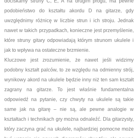
dociskamy struny C, E, A na drugim progu, ma pewne
podobieństwo do kształtu akordu D na gitarze, gdy
uwzględnimy różnicę w liczbie strun i ich stroju. Jednak
nawet w takich przypadkach, konieczne jest przemyślenie,
które struny gitary odpowiadają którym strunom ukulele i
jak to wpływa na ostateczne brzmienie.
Kluczowe jest zrozumienie, że nawet jeśli widzimy
podobny kształt palców, to ze względu na odmienny strój,
wynikowy akord na ukulele będzie inny niż ten sam kształt
zagrany na gitarze. To jest właśnie fundamentalna
odpowiedź na pytanie, czy chwyty na ukulele są takie
same jak na gitarę – nie są, ale pewne analogie w
kształtach i technikach gry można odnaleźć. Dla gitarzysty,
który zaczyna grać na ukulele, najbardziej pomocne może