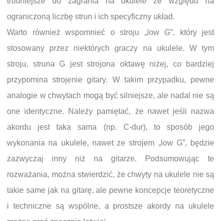
trudniejsze do zagrania na ukulele ze względu na
ograniczoną liczbę strun i ich specyficzny układ.
Warto również wspomnieć o stroju „low G”, który jest
stosowany przez niektórych graczy na ukulele. W tym
stroju, struna G jest strojona oktawę niżej, co bardziej
przypomina strojenie gitary. W takim przypadku, pewne
analogie w chwytach mogą być silniejsze, ale nadal nie są
one identyczne. Należy pamiętać, że nawet jeśli nazwa
akordu jest taka sama (np. C-dur), to sposób jego
wykonania na ukulele, nawet ze strojem „low G”, będzie
zazwyczaj inny niż na gitarze. Podsumowując te
rozważania, można stwierdzić, że chwyty na ukulele nie są
takie same jak na gitarę, ale pewne koncepcje teoretyczne
i techniczne są wspólne, a prostsze akordy na ukulele