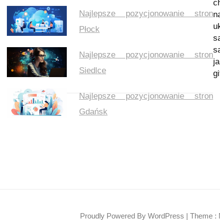
c
Najlepsze pozycjonowanie stron
n
u
Płock
s
s
Najlepsze pozycjonowanie stron
j
Siedlce
g
Najlepsze pozycjonowanie stron
Gdańsk
Proudly Powered By WordPress
|
Theme : 