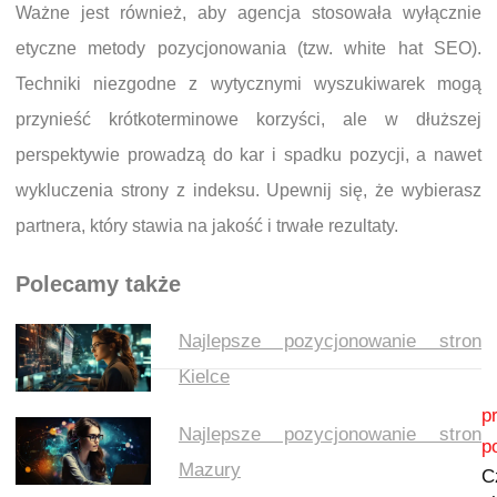
Ważne jest również, aby agencja stosowała wyłącznie
etyczne metody pozycjonowania (tzw. white hat SEO).
Techniki niezgodne z wytycznymi wyszukiwarek mogą
przynieść krótkoterminowe korzyści, ale w dłuższej
perspektywie prowadzą do kar i spadku pozycji, a nawet
wykluczenia strony z indeksu. Upewnij się, że wybierasz
partnera, który stawia na jakość i trwałe rezultaty.
Polecamy także
Najlepsze pozycjonowanie stron
Kielce
Nawigacja wpisu
p
Najlepsze pozycjonowanie stron
p
Mazury
C