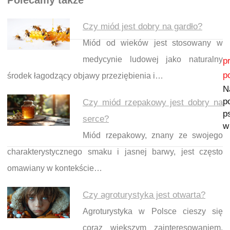
Polecamy także
Czy miód jest dobry na gardło?
Miód od wieków jest stosowany w
Nawigacja wpisu
medycynie ludowej jako naturalny
p
p
środek łagodzący objawy przeziębienia i…
N
p
Czy miód rzepakowy jest dobry na
p
serce?
w
Miód rzepakowy, znany ze swojego
charakterystycznego smaku i jasnej barwy, jest często
omawiany w kontekście…
Czy agroturystyka jest otwarta?
Agroturystyka w Polsce cieszy się
coraz większym zainteresowaniem,