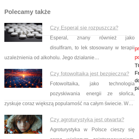
Polecamy także
Czy Esperal sie rozpuszcza?
Esperal, znany również jako
Nawigacja wpisu
disulfiram, to lek stosowany w terapii
p
p
uzależnienia od alkoholu. Jego działanie…
T
F
Czy fotowoltaika jest bezpieczna?
d
Fotowoltaika, jako technologia
p
pozyskiwania energii ze słońca,
zyskuje coraz większą popularność na całym świecie. W…
Czy agroturystyka jest otwarta?
Agroturystyka w Polsce cieszy się