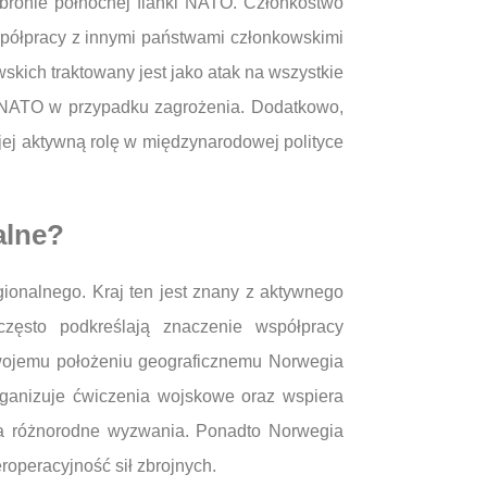
obronie północnej flanki NATO. Członkostwo
półpracy z innymi państwami członkowskimi
skich traktowany jest jako atak na wszystkie
NATO w przypadku zagrożenia. Dodatkowo,
ej aktywną rolę w międzynarodowej polityce
alne?
ionalnego. Kraj ten jest znany z aktywnego
zęsto podkreślają znaczenie współpracy
 swojemu położeniu geograficznemu Norwegia
rganizuje ćwiczenia wojskowe oraz wspiera
na różnorodne wyzwania. Ponadto Norwegia
operacyjność sił zbrojnych.