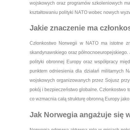
wojskowych oraz programów szkoleniowych mają
kształtowaniu polityki NATO wobec nowych wyz
Jakie znaczenie ma członk
Członkostwo Norwegii w NATO ma istotne znac
skandynawskiego oraz północnoeuropejskiego. J
polityki obronnej Europy oraz współpracy międ
punktem odniesienia dla działań militarnych
wojskowych organizowanych przez Sojusz przyc
pokój i bezpieczeństwo globalne. Członkostwo t
co wzmacnia całą strukturę obronną Europy jako 
Jak Norwegia angażuje się
Norwegia odgrywa aktywną rolę w misjach poko