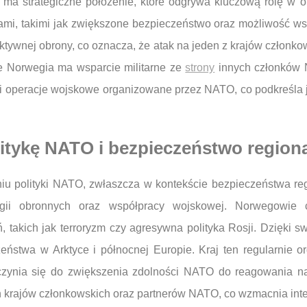
 ma strategiczne położenie, które odgrywa kluczową rolę w 
ami, takimi jak zwiększone bezpieczeństwo oraz możliwość ws
ktywnej obrony, co oznacza, że atak na jeden z krajów członkow
że Norwegia ma wsparcie militarne ze
strony
innych członków 
i operacje wojskowe organizowane przez NATO, co podkreśla j
itykę NATO i bezpieczeństwo region
u polityki NATO, zwłaszcza w kontekście bezpieczeństwa reg
egii obronnych oraz współpracy wojskowej. Norwegowie c
 takich jak terroryzm czy agresywna polityka Rosji. Dzięki
eństwa w Arktyce i północnej Europie. Kraj ten regularnie o
yczynia się do zwiększenia zdolności NATO do reagowania 
 krajów członkowskich oraz partnerów NATO, co wzmacnia inter