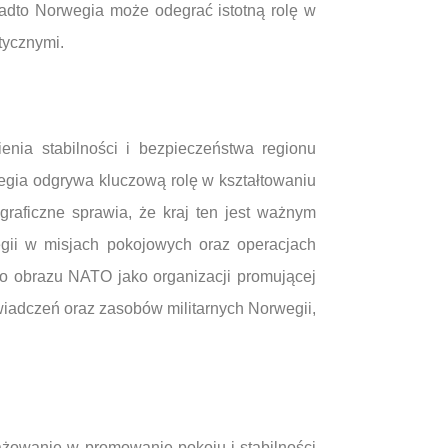
adto Norwegia może odegrać istotną rolę w
tycznymi.
nia stabilności i bezpieczeństwa regionu
egia odgrywa kluczową rolę w kształtowaniu
graficzne sprawia, że kraj ten jest ważnym
gii w misjach pokojowych oraz operacjach
o obrazu NATO jako organizacji promującej
wiadczeń oraz zasobów militarnych Norwegii,
żowanie w promowanie pokoju i stabilności