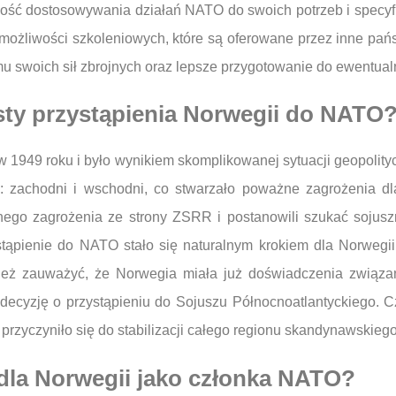
ość dostosowywania działań NATO do swoich potrzeb i specyfiki
ożliwości szkoleniowych, które są oferowane przez inne pań
swoich sił zbrojnych oraz lepsze przygotowanie do ewentual
ksty przystąpienia Norwegii do NATO
 1949 roku i było wynikiem skomplikowanej sytuacji geopolityc
ki: zachodni i wschodni, co stwarzało poważne zagrożenia 
ego zagrożenia ze strony ZSRR i postanowili szukać sojusz
tąpienie do NATO stało się naturalnym krokiem dla Norwegii,
nież zauważyć, że Norwegia miała już doświadczenia związa
 decyzję o przystąpieniu do Sojuszu Północnoatlantyckiego. C
przyczyniło się do stabilizacji całego regionu skandynawskiego
 dla Norwegii jako członka NATO?