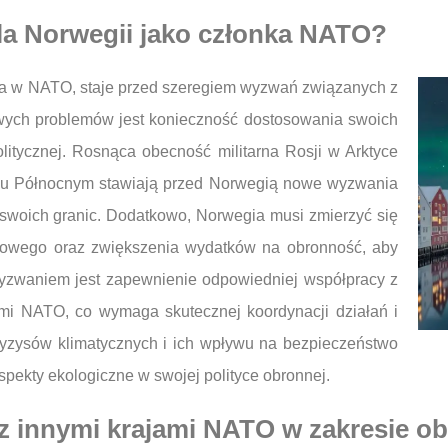
la Norwegii jako członka NATO?
a w NATO, staje przed szeregiem wyzwań związanych z
wych problemów jest konieczność dostosowania swoich
politycznej. Rosnąca obecność militarna Rosji w Arktyce
rzu Północnym stawiają przed Norwegią nowe wyzwania
a swoich granic. Dodatkowo, Norwegia musi zmierzyć się
skowego oraz zwiększenia wydatków na obronność, aby
zwaniem jest zapewnienie odpowiedniej współpracy z
mi NATO, co wymaga skutecznej koordynacji działań i
kryzysów klimatycznych i ich wpływu na bezpieczeństwo
ekty ekologiczne w swojej polityce obronnej.
z innymi krajami NATO w zakresie o