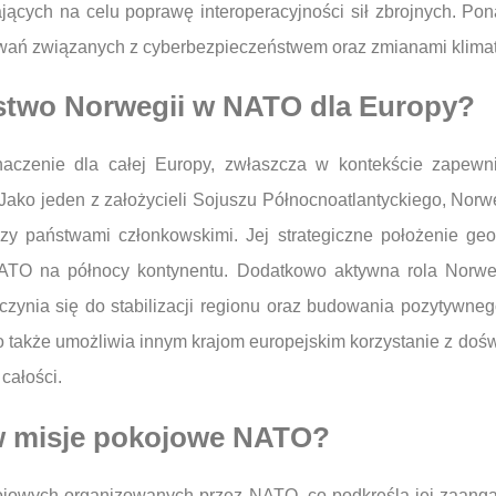
cych na celu poprawę interoperacyjności sił zbrojnych. Pon
wań związanych z cyberbezpieczeństwem oraz zmianami klima
ostwo Norwegii w NATO dla Europy?
zenie dla całej Europy, zwłaszcza w kontekście zapewnie
ako jeden z założycieli Sojuszu Północnoatlantyckiego, Norw
zy państwami członkowskimi. Jej strategiczne położenie geo
 NATO na północy kontynentu. Dodatkowo aktywna rola Norwe
zynia się do stabilizacji regionu oraz budowania pozytywneg
o także umożliwia innym krajom europejskim korzystanie z doś
całości.
 w misje pokojowe NATO?
jowych organizowanych przez NATO, co podkreśla jej zaanga