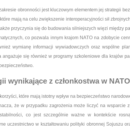
kresie obronności jest kluczowym elementem jej strategii bezp
re mają na celu zwiększenie interoperacyjności sił zbrojnych.
także przyczynia się do budowania silniejszych więzi między 
limatycznych, co pozwala innym krajom NATO na zdobycie ce
ównież wymianę informacji wywiadowczych oraz wspólne plan
angażuje się również w programy szkoleniowe dla krajów partn
 bezpieczeństwo.
egii wynikające z członkostwa w NAT
rzyści, które mają istotny wpływ na bezpieczeństwo narodowe
nacza, że w przypadku zagrożenia może liczyć na wsparcie z
tabilności, co jest szczególnie ważne w kontekście rosn
 uczestnictwo w kształtowaniu polityki obronnej Sojuszu ora