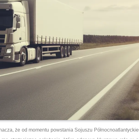
znacza, że od momentu powstania Sojuszu Północnoatlantyckie