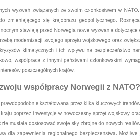
alnych wyzwań związanych ze swoim członkostwem w NATO. 
 do zmieniającego się krajobrazu geopolitycznego. Rosnąca
łnocnym stawiają przed Norwegią nowe wyzwania dotyczące ob
potrzebą modernizacji swojego sprzętu wojskowego oraz zwięk
ryzysów klimatycznych i ich wpływu na bezpieczeństwo na
tkowo, współpraca z innymi państwami członkowskimi wymaga s
 interesów poszczególnych krajów.
 rozwoju współpracy Norwegii z NATO
 prawdopodobnie kształtowana przez kilka kluczowych trendó
kraju poprzez inwestycje w nowoczesny sprzęt wojskowy oraz
dzie musiała dostosować swoje siły zbrojne do nowych realiów
wa dla zapewnienia regionalnego bezpieczeństwa. Możliwe j