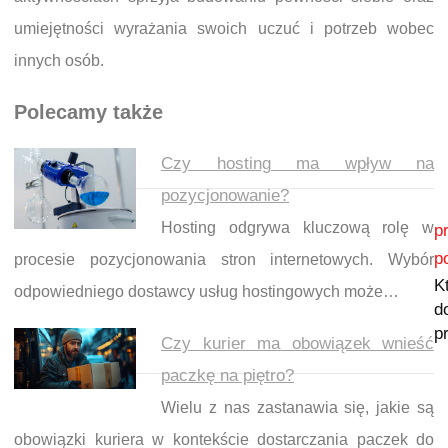
umiejętności wyrażania swoich uczuć i potrzeb wobec
innych osób.
Polecamy także
Czy hosting ma wpływ na
pozycjonowanie?
Nawigacja wpisu
Hosting odgrywa kluczową rolę w
p
p
procesie pozycjonowania stron internetowych. Wybór
K
odpowiedniego dostawcy usług hostingowych może…
d
p
Czy kurier ma obowiązek wnieść
paczkę na piętro?
Wielu z nas zastanawia się, jakie są
obowiązki kuriera w kontekście dostarczania paczek do