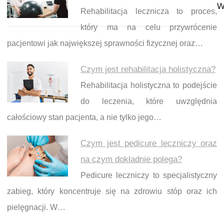
W
Rehabilitacja lecznicza to proces,
który ma na celu przywrócenie
pacjentowi jak największej sprawności fizycznej oraz…
Czym jest rehabilitacja holistyczna?
Rehabilitacja holistyczna to podejście
do leczenia, które uwzględnia
całościowy stan pacjenta, a nie tylko jego…
Czym jest pedicure leczniczy oraz
na czym dokładnie polega?
Pedicure leczniczy to specjalistyczny
zabieg, który koncentruje się na zdrowiu stóp oraz ich
pielęgnacji. W…